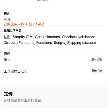
语言
英语
这款应用未翻译成简体中文
适配以下产品：
结账
Shopify 后台
Cart validations
Checkout validations
Discount Functions
Functions
Scripts
Shipping discount
类别
折扣
显示功能
折扣类型
工作流程自动化
显示功能
折扣码
固定定价
批量折扣
百分比折扣
免运费
运费
自动化任务
购物车折扣
订单标记
付款状态
产品标签
运费折扣
定价
自定义
编辑器工具
选择最适合您业务的套餐。
API
条件逻辑
自定义触发器
模板
预定任务
自定义工作流程