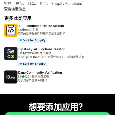
客户、 产品、 订单、 折扣、 Shopify Functions
查看详细信息
更多此类应用
FC ‑ Functions Creator Scripts
星（满分 5 星）
5.0
(90)
•
免费
总共 90 条评论
使用函数编辑器迁移和创建脚本或折扣
Built for Shopify
SupaEasy: AI Functions creator
星（满分 5 星）
5.0
(202)
•
提供免费套餐
总共 202 条评论
从 script 到 function：无需代码即可生成和迁移功能
Built for Shopify
ID.me Community Verification
星（满分 5 星）
3.5
(23)
•
提供免费试用
总共 23 条评论
为忠诚客户提供专属折扣
想要添加应用？