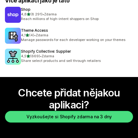
Více aplikací jako je tato
Shop
z 5 hvězd
4,8
(8 291)
•
Zdarma
Celkový počet recenzí: 8291
Reach millions of high-intent shoppers on Shop
Theme Access
z 5 hvězd
4,1
(4)
•
Zdarma
Celkový počet recenzí: 4
Manage passwords for each developer working on your themes
Shopify Collective: Supplier
z 5 hvězd
4,5
(669)
•
Zdarma
Celkový počet recenzí: 669
Share select products and sell through retailers
Chcete přidat nějakou
aplikaci?
Vyzkoušejte si Shopify zdarma na 3 dny