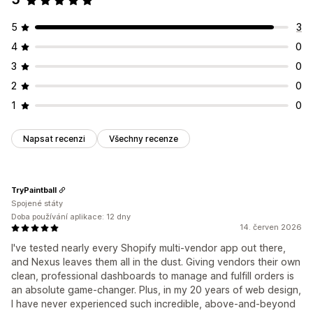
5
3
4
0
3
0
2
0
1
0
Napsat recenzi
Všechny recenze
TryPaintball
Spojené státy
Doba používání aplikace: 12 dny
14. červen 2026
I've tested nearly every Shopify multi-vendor app out there,
and Nexus leaves them all in the dust. Giving vendors their own
clean, professional dashboards to manage and fulfill orders is
an absolute game-changer. Plus, in my 20 years of web design,
I have never experienced such incredible, above-and-beyond