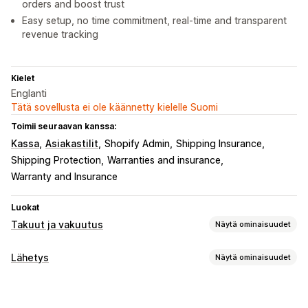
orders and boost trust
Easy setup, no time commitment, real-time and transparent
revenue tracking
Kielet
Englanti
Tätä sovellusta ei ole käännetty kielelle Suomi
Toimii seuraavan kanssa:
Kassa
Asiakastilit
Shopify Admin
Shipping Insurance
Shipping Protection
Warranties and insurance
Warranty and Insurance
Luokat
Takuut ja vakuutus
Näytä ominaisuudet
Vakuutustyyppi
Lähetys
Näytä ominaisuudet
Kadonneet paketit
Vahingoittuneet paketit
Tarrat ja pakkaukset
Laajennettu takuu
Toimitusvakuutus
Toimitussäännöt
Toimitushinnat