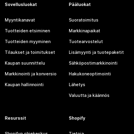
Sovellusluokat
Pääluokat
Myyntikanavat
Suoratoimitus
Tuotteiden etsiminen
Markkinapaikat
Tuotteiden myyminen
Tuotearvostelut
Tilaukset ja toimitukset
Lisämyynti ja tuotepaketit
Kaupan suunnittelu
Sähköpostimarkkinointi
Markkinointi ja konversio
Hakukoneoptimointi
Kaupan hallinnointi
Lähetys
Valuutta ja käännös
Resurssit
Shopify
Shopifyn ohjekeskus
Tietoja