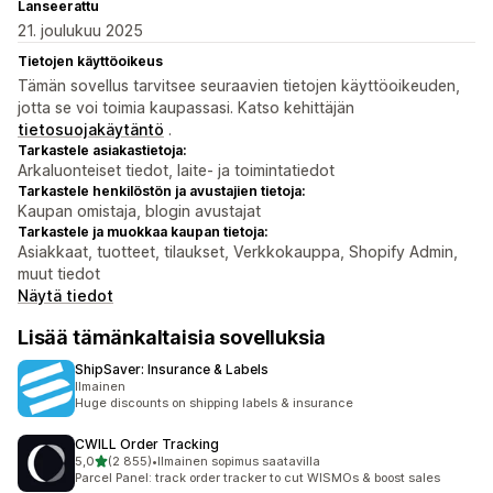
Lanseerattu
21. joulukuu 2025
Tietojen käyttöoikeus
Tämän sovellus tarvitsee seuraavien tietojen käyttöoikeuden,
jotta se voi toimia kaupassasi. Katso kehittäjän
tietosuojakäytäntö
.
Tarkastele asiakastietoja:
Arkaluonteiset tiedot, laite- ja toimintatiedot
Tarkastele henkilöstön ja avustajien tietoja:
Kaupan omistaja, blogin avustajat
Tarkastele ja muokkaa kaupan tietoja:
Asiakkaat, tuotteet, tilaukset, Verkkokauppa, Shopify Admin,
muut tiedot
Näytä tiedot
Lisää tämänkaltaisia sovelluksia
ShipSaver: Insurance & Labels
Ilmainen
Huge discounts on shipping labels & insurance
CWILL Order Tracking
/ 5 tähteä
5,0
(2 855)
•
Ilmainen sopimus saatavilla
2855 arvostelua yhteensä
Parcel Panel: track order tracker to cut WISMOs & boost sales