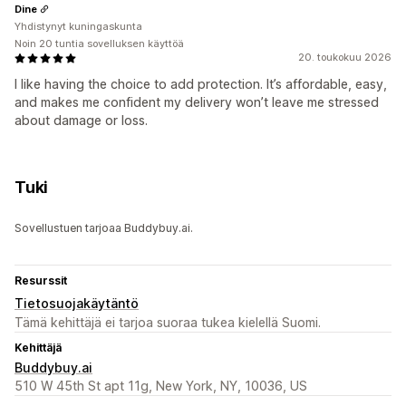
Dine
Yhdistynyt kuningaskunta
Noin 20 tuntia sovelluksen käyttöä
20. toukokuu 2026
I like having the choice to add protection. It’s affordable, easy,
and makes me confident my delivery won’t leave me stressed
about damage or loss.
Tuki
Sovellustuen tarjoaa Buddybuy.ai.
Resurssit
Tietosuojakäytäntö
Tämä kehittäjä ei tarjoa suoraa tukea kielellä Suomi.
Kehittäjä
Buddybuy.ai
510 W 45th St apt 11g, New York, NY, 10036, US