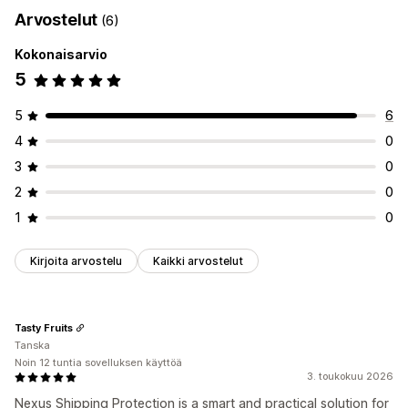
Opt-in-kokemus
Arvostelut
(6)
Lähetysten hallinnointi
Vakuutusvahvistus
Mukautettu brändäys
Kokonaisarvio
Reaaliaikainen seuranta
Toimitusten analytiikka
Reklamaatioiden hallinta
5
Reklamaatioportaali
Mukautetut käytännöt
5
6
4
0
3
0
2
0
1
0
Kirjoita arvostelu
Kaikki arvostelut
Tasty Fruits
Tanska
Noin 12 tuntia sovelluksen käyttöä
3. toukokuu 2026
Nexus Shipping Protection is a smart and practical solution for