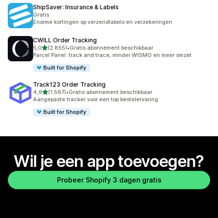
ShipSaver: Insurance & Labels
Gratis
Enorme kortingen op verzendlabels en verzekeringen
CWILL Order Tracking
van 5 sterren
5,0
(2.855)
•
Gratis abonnement beschikbaar
2855 recensies in totaal
Parcel Panel: track and trace, minder WISMO en meer omzet
Built for Shopify
Track123 Order Tracking
van 5 sterren
4,9
(1.567)
•
Gratis abonnement beschikbaar
1567 recensies in totaal
Aangepaste tracker voor een top bestelervaring
Built for Shopify
Wil je een app toevoegen?
Probeer Shopify 3 dagen gratis