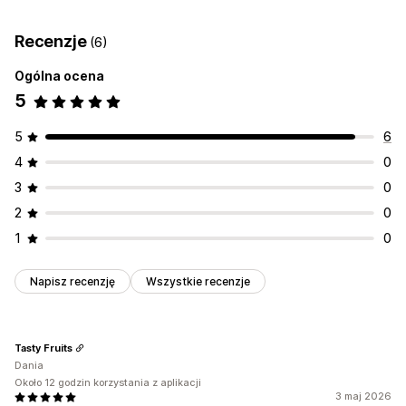
Ubezpieczenie przesyłki
Zasady wysyłki
Stawki wysyłki
Interfejs wyrażenia zgody
Recenzje
(6)
Zarządzanie przesyłkami
Potwierdzenie ochrony
Niestandardowy branding
Ogólna ocena
Śledzenie w czasie rzeczywistym
Analizy przesyłek
Zarządzanie roszczeniami
5
Portal roszczeń
Niestandardowe polityki
5
6
4
0
3
0
2
0
1
0
Napisz recenzję
Wszystkie recenzje
Tasty Fruits
Dania
Około 12 godzin korzystania z aplikacji
3 maj 2026