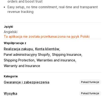
orders and boost trust
Easy setup, no time commitment, real-time and transparent
revenue tracking
Języki
Angielski
Ta aplikacja nie została przetłumaczona na język Polski
Współpracuje z
Realizacja zakupu
Konta klientów
Panel administracyjny Shopify
Shipping Insurance
Shipping Protection
Warranties and insurance
Warranty and Insurance
Kategorie
Gwarancje i zabezpieczenia
Pokaż funkcje
Typ ochrony
Wysyłka
Pokaż funkcje
Zagubienie przesyłki
Uszkodzenie przesyłki
Etykiety i opakowanie
Wydłużona gwarancja