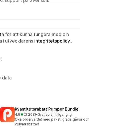
ekt support på Svenska.
ata för att kunna fungera med din
ta i utvecklarens
integritetspolicy
.
:
e data
Kvantitetsrabatt Pumper Bundle
av 5 stjärnor
4,9
(3 208)
•
Gratisplan tillgänglig
3208 recensioner totalt
Öka ordervärdet med paket, gratis gåvor och
volymrabatter!