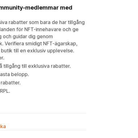
 community-medlemmar med
iva rabatter som bara de har tillgång
udanden för NFT-innehavare och ge
ig och guidar dig genom
k. Verifiera smidigt NFT-ägarskap,
utik till en exklusiv upplevelse.
r.
tillgång till exklusiva rabatter.
fasta belopp.
 rabatter.
XRPL.
ska