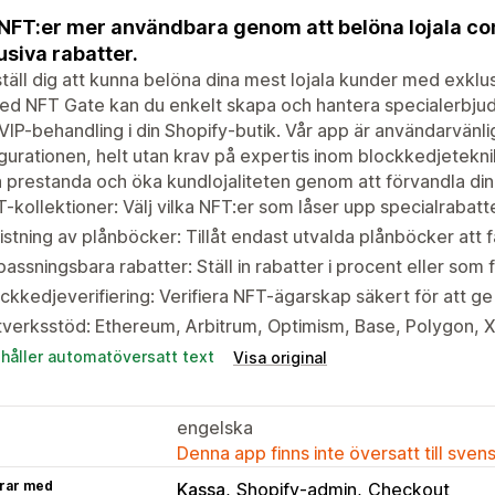
NFT:er mer användbara genom att belöna lojala
usiva rabatter.
täll dig att kunna belöna dina mest lojala kunder med exklus
 Med NFT Gate kan du enkelt skapa och hantera specialerbj
IP-behandling i din Shopify-butik. Vår app är användarvänl
gurationen, helt utan krav på expertis inom blockkedjetekni
 prestanda och öka kundlojaliteten genom att förvandla din b
-kollektioner: Välj vilka NFT:er som låser upp specialrabatte
listning av plånböcker: Tillåt endast utvalda plånböcker att få 
assningsbara rabatter: Ställ in rabatter i procent eller som 
ckkedjeverifiering: Verifiera NFT-ägarskap säkert för att ge
verksstöd: Ethereum, Arbitrum, Optimism, Base, Polygon, 
ehåller automatöversatt text
Visa original
engelska
Denna app finns inte översatt till sven
rar med
Kassa
Shopify-admin
Checkout