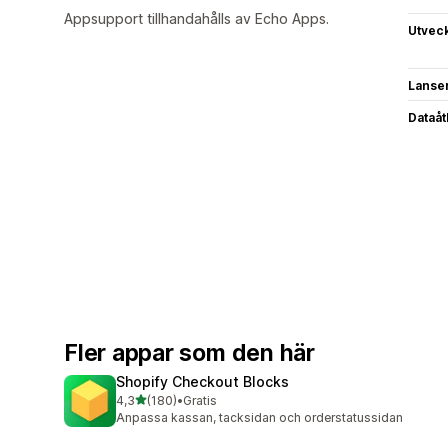
Appsupport tillhandahålls av Echo Apps.
Utvec
Lanse
Dataå
Fler appar som den här
Shopify Checkout Blocks
av 5 stjärnor
4,3
(180)
•
Gratis
180 recensioner totalt
Anpassa kassan, tacksidan och orderstatussidan