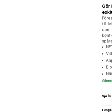
Gör 
exkl
Föres
till.
dem V
konfi
spåra
NFT
Vit
Anp
Blo
Nät
Inn
Språk
Funge