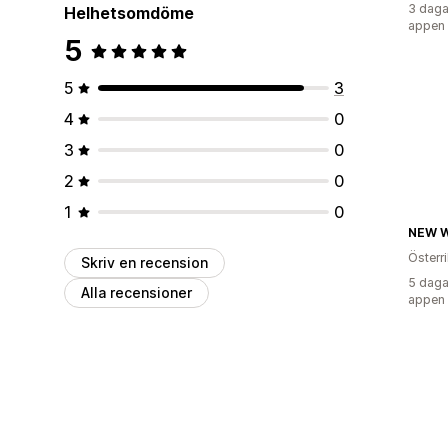
3 daga
Helhetsomdöme
appen
5
5
3
4
0
3
0
2
0
1
0
Österr
Skriv en recension
5 daga
Alla recensioner
appen