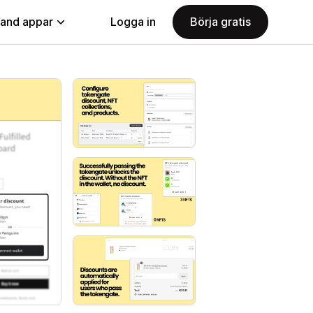
land appar
Logga in
Börja gratis