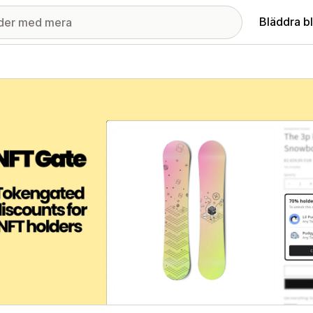
Bläddra b
ri med utvalda bilder