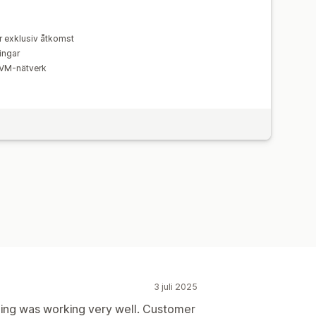
r exklusiv åtkomst
ingar
EVM-nätverk
3 juli 2025
ing was working very well. Customer