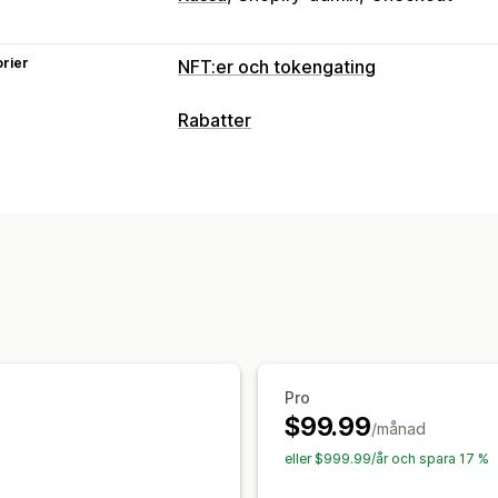
rier
NFT:er och tokengating
NFT-konfigurering
Rabatter
Import
Anpassade kontrakt
Certifik
Rabattyper
Kontroller och åtkomst
Fasta priser
Procentuella rabatter
Medlemskap
Tillåt-lista
Kontrollera
Rabatthantering
Lojalitetsprogram
Redigeringsverktyg
Kampanjer
Token-support
Anpassade regler
Tredjeparts NFT:e
Pro
$99.99
/månad
eller $999.99/år och spara 17 %