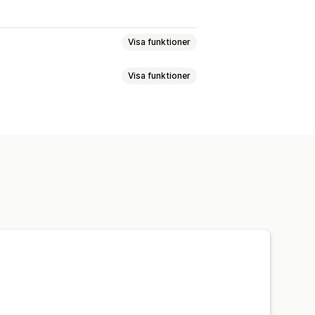
Visa funktioner
Visa funktioner
at
Produktserier
de produkter
Kampanjer
Rabatter
r
Plånboksspårning