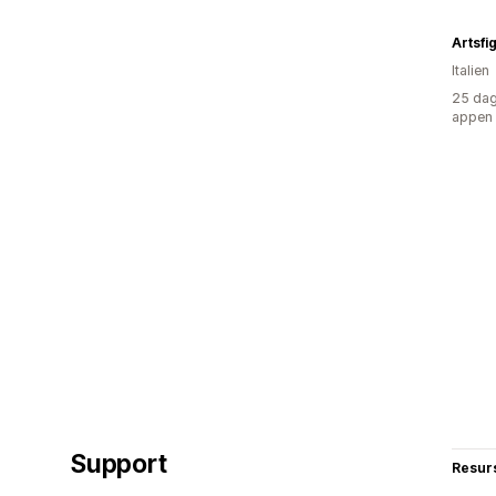
Artsfi
Italien
25 dag
appen
Support
Resur