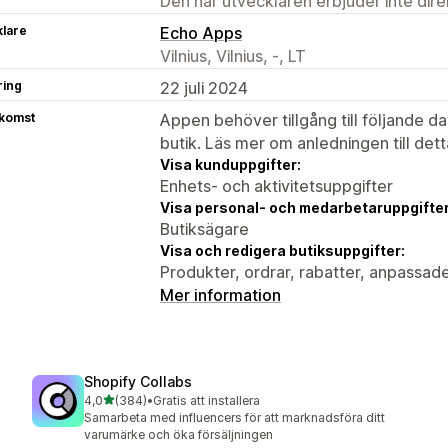
Den här utvecklaren erbjuder inte dir
klare
Echo Apps
Vilnius, Vilnius, -, LT
ring
22 juli 2024
tkomst
Appen behöver tillgång till följande d
butik. Läs mer om anledningen till det
Visa kunduppgifter:
Enhets- och aktivitetsuppgifter
Visa personal- och medarbetaruppgifter
Butiksägare
Visa och redigera butiksuppgifter:
Produkter, ordrar, rabatter, anpassad
Mer information
Shopify Collabs
av 5 stjärnor
4,0
(384)
•
Gratis att installera
384 recensioner totalt
Samarbeta med influencers för att marknadsföra ditt
varumärke och öka försäljningen