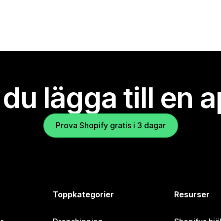
l du lägga till en 
Prova Shopify gratis i 3 dagar
Toppkategorier
Resurser