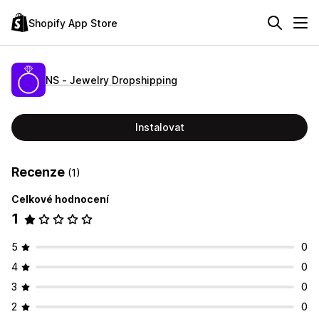
Shopify App Store
NS ‑ Jewelry Dropshipping
Instalovat
Recenze
(1)
Celkové hodnocení
1
5
0
4
0
3
0
2
0