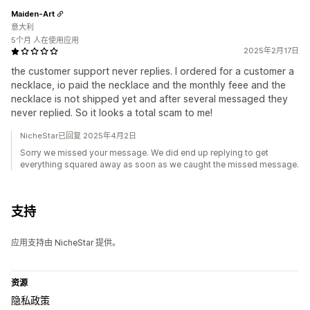
Maiden-Art
意大利
5个月 人在使用应用
2025年2月17日
the customer support never replies. I ordered for a customer a
necklace, io paid the necklace and the monthly feee and the
necklace is not shipped yet and after several messaged they
never replied. So it looks a total scam to me!
NicheStar已回复 2025年4月2日
Sorry we missed your message. We did end up replying to get
everything squared away as soon as we caught the missed message.
支持
应用支持由 NicheStar 提供。
资源
隐私政策