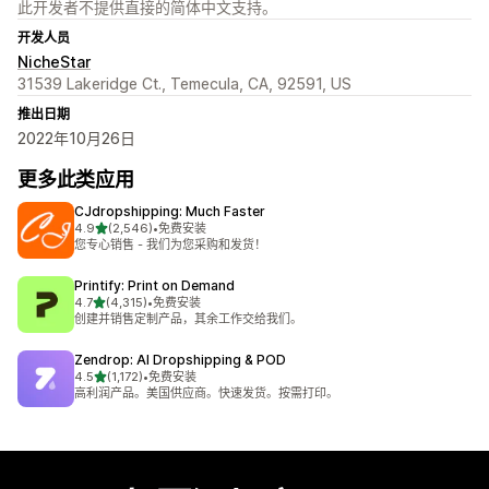
此开发者不提供直接的简体中文支持。
开发人员
NicheStar
31539 Lakeridge Ct., Temecula, CA, 92591, US
推出日期
2022年10月26日
更多此类应用
CJdropshipping: Much Faster
星（满分 5 星）
4.9
(2,546)
•
免费安装
总共 2546 条评论
您专心销售 - 我们为您采购和发货！
Printify: Print on Demand
星（满分 5 星）
4.7
(4,315)
•
免费安装
总共 4315 条评论
创建并销售定制产品，其余工作交给我们。
Zendrop: AI Dropshipping & POD
星（满分 5 星）
4.5
(1,172)
•
免费安装
总共 1172 条评论
高利润产品。美国供应商。快速发货。按需打印。