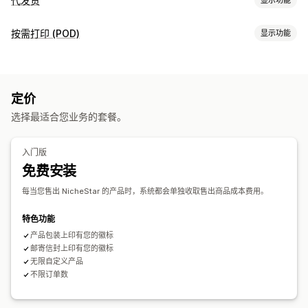
代发货
可销售的产品
按需打印 (POD)
显示功能
服装与配饰
产品自定义
自有品牌
自定义包装
模型生成器
个性化
定价
产品
选择最适合您业务的套餐。
珠宝
运输选项
入门版
免费安装
白标
全包定价
每当您售出 NicheStar 的产品时，系统都会单独收取售出商品成本费用。
特色功能
产品包装上印有您的徽标
邮寄信封上印有您的徽标
无限自定义产品
不限订单数