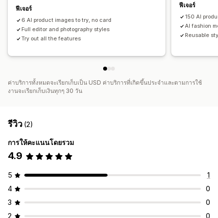
ฟีเจอร์
ฟีเจอร์
150 AI prod
6 AI product images to try, no card
AI fashion 
Full editor and photography styles
Reusable sty
Try out all the features
ค่าบริการทั้งหมดจะเรียกเก็บเป็น USD ค่าบริการที่เกิดขึ้นประจำและตามการใช้
งานจะเรียกเก็บเงินทุกๆ 30 วัน
รีวิว
(2)
การให้คะแนนโดยรวม
4.9
5
1
4
0
3
0
2
0