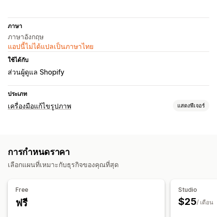
ภาษา
ภาษาอังกฤษ
แอปนี้ไม่ได้แปลเป็นภาษาไทย
ใช้ได้กับ
ส่วนผู้ดูแล Shopify
ประเภท
เครื่องมือแก้ไขรูปภาพ
แสดงฟีเจอร์
การเพิ่มประสิทธิภาพรูปภาพ
การเพิ่มประสิทธิภาพอัตโนมัติ
การลบพื้นหลัง
การควบคุมคุณภาพ
การกำหนดราคา
การสร้างด้วย AI
พื้นหลังที่กำหนดเอง
การเติมแบบ Generative
เลือกแผนที่เหมาะกับธุรกิจของคุณที่สุด
ลายน้ำ
การแก้ไขจำนวนมาก
Free
Studio
การแปลงรูปแบบ
ดาวน์โหลด
การอัปโหลดไฟล์
การครอบตัด
$25
ฟรี
/ เดือน
การปรับขนาด