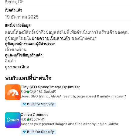
Berlin, DE
เปิดตัวแล้ว
19 ธันวาคม 2025
สิทธิ์เข้าถึงข้อมูล
แอปนี้ต้องมีสิทธิ์เข้าถึงข้อมูลต่อไปนี้เพื่อดำเนินการในร้านค้าของคุณ
ดูข้อมูลใน
นโยบายความเป็นส่วนตัว
ของนักพัฒนา
ดูข้อมูลพนักงานและผู้มีส่วนร่วม:
เจ้าของร้าน
ดูและแก้ไขข้อมูลร้านค้า:
สินค้า
ดูรายละเอียด
พบกับแอปที่น่าสนใจ
Tiny SEO Speed Image Optimizer
เต็ม 5 ดาว
5.0
(2,248)
•
ติดตั้งฟรี
ทั้งหมด 2248 รีวิว
Boost SEO traffic, AEO/AI search, page speed & minify images!↑
Built for Shopify
Canva Connect
เต็ม 5 ดาว
4.8
(387)
•
ฟรี
ทั้งหมด 387 รีวิว
Access your product images and files directly inside Canva
Built for Shopify