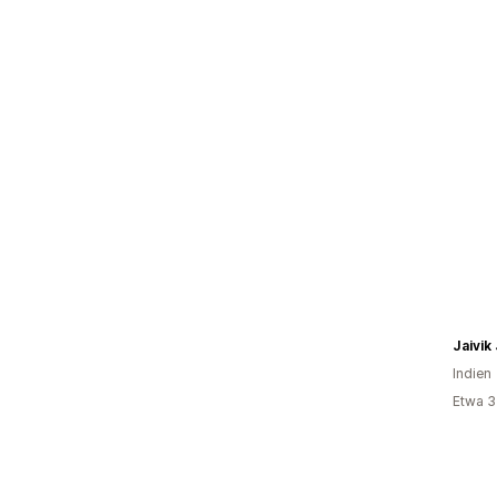
Jaivik
Indien
Etwa 3