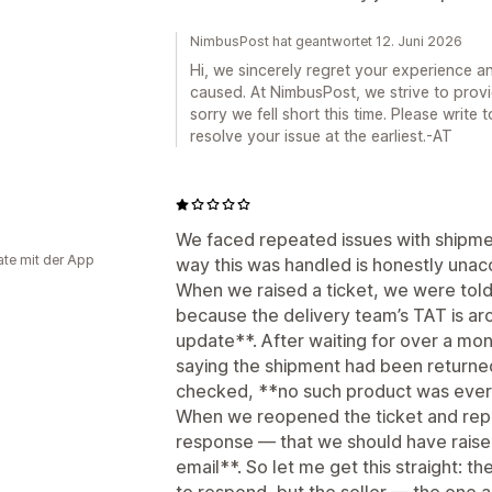
NimbusPost hat geantwortet 12. Juni 2026
Hi, we sincerely regret your experience a
caused. At NimbusPost, we strive to provi
sorry we fell short this time. Please writ
resolve your issue at the earliest.-AT
We faced repeated issues with shipmen
te mit der App
way this was handled is honestly unac
When we raised a ticket, we were told
because the delivery team’s TAT is ar
update**. After waiting for over a m
saying the shipment had been return
checked, **no such product was ever
When we reopened the ticket and repor
response — that we should have raised
email**. So let me get this straight: t
to respond, but the seller — the one a