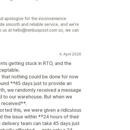
nd apologize for the inconvenience
de smooth and reliable service, and we’re
e to us at hello@nimbuspost.com so, we can
4. April 2026
ts getting stuck in RTO, and the
ceptable.
 that nothing could be done for now
ound **45 days just to provide an
onth, we randomly received a message
ed to our warehouse. But when we
 received**.
ted this, we were given a ridiculous
 the issue within **24 hours of their
he delivery team can take 45 days just
ctually affected — gets only a 24-