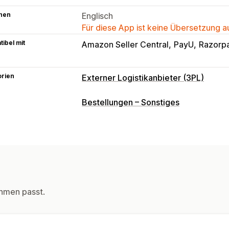
hen
Englisch
Für diese App ist keine Übersetzung 
ibel mit
Amazon Seller Central
PayU
Razorp
orien
Externer Logistikanbieter (3PL)
Bestellverwaltung
Bestellungen – Sonstiges
Fulfillment
Batch-Verarbeitung
Beste
Versandtarife
Lieferscheine
Verfolg
Tracking-Seite
Tracking-Links
Kund
Tracking-Verlauf
Rückgaben
Inventarmanagement
hmen passt.
Automatische Synchronisierung
Benu
Mehrere Lager