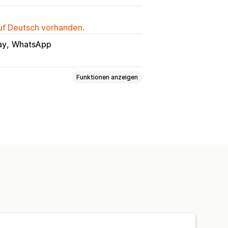
auf Deutsch vorhanden.
ay
WhatsApp
Funktionen anzeigen
ll-Routing
Versandetiketten
ung mehrerer Versanddienstleister
enbenachrichtigungen
tzerdefinierte Regeln