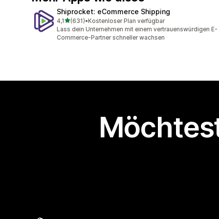
Shiprocket: eCommerce Shipping
von 5 Sternen
4,1
(631)
•
Kostenloser Plan verfügbar
631 Rezensionen insgesamt
Lass dein Unternehmen mit einem vertrauenswürdigen E-
Commerce-Partner schneller wachsen
Möchtest