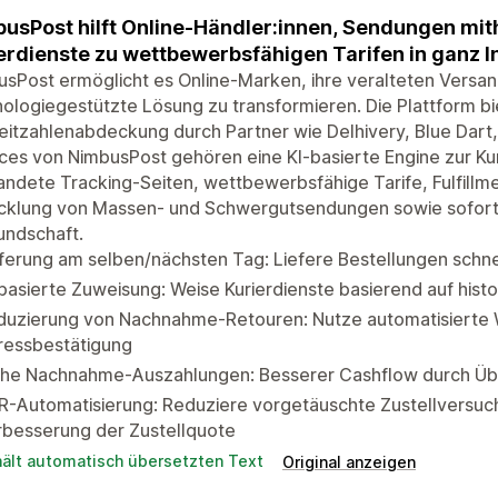
usPost hilft Online-Händler:innen, Sendungen mit
erdienste zu wettbewerbsfähigen Tarifen in ganz I
sPost ermöglicht es Online-Marken, ihre veralteten Versa
ologiegestützte Lösung zu transformieren. Die Plattform bi
eitzahlenabdeckung durch Partner wie Delhivery, Blue Dart
ces von NimbusPost gehören eine KI-basierte Engine zur Ku
ndete Tracking-Seiten, wettbewerbsfähige Tarife, Fulfillm
cklung von Massen- und Schwergutsendungen sowie soforti
undschaft.
ferung am selben/nächsten Tag: Liefere Bestellungen schne
basierte Zuweisung: Weise Kurierdienste basierend auf hist
duzierung von Nachnahme-Retouren: Nutze automatisierte W
ressbestätigung
ühe Nachnahme-Auszahlungen: Besserer Cashflow durch Ü
R-Automatisierung: Reduziere vorgetäuschte Zustellversuc
rbesserung der Zustellquote
hält automatisch übersetzten Text
Original anzeigen