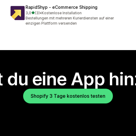
RapidShyp ‑ eCommerce Shipping
von 5 Sternen
3,0
(3)
•
Kostenlose Installation
3 Rezensionen insgesamt
Bestellungen mit mehreren Kurierdiensten auf einer
einzigen Plattform versenden
 du eine App hi
Shopify 3 Tage kostenlos testen