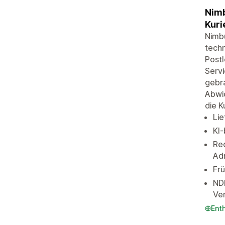
Nimb
Kuri
Nimbu
techn
Postl
Servi
gebra
Abwi
die K
Lie
KI-
Re
Ad
Fr
ND
Ve
Ent