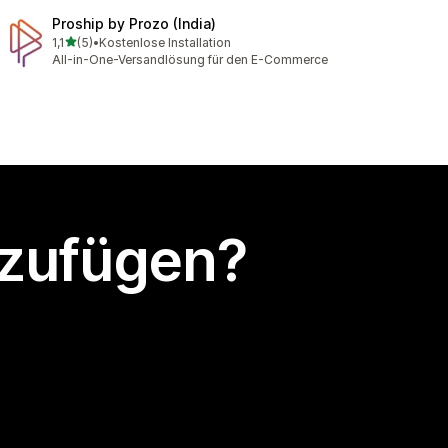
Proship by Prozo (India)
von 5 Sternen
1,1
(5)
•
Kostenlose Installation
5 Rezensionen insgesamt
All-in-One-Versandlösung für den E-Commerce
nzufügen?