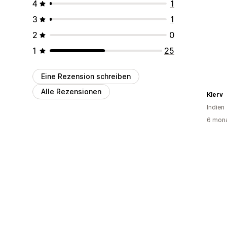
4
1
3
1
2
0
1
25
Eine Rezension schreiben
Alle Rezensionen
Klerv
Indien
6 mona