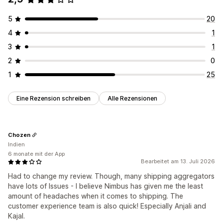
5
20
4
1
3
1
2
0
1
25
Eine Rezension schreiben
Alle Rezensionen
Chozen
Indien
6 monate mit der App
Bearbeitet am 13. Juli 2026
Had to change my review. Though, many shipping aggregators
have lots of Issues - I believe Nimbus has given me the least
amount of headaches when it comes to shipping. The
customer experience team is also quick! Especially Anjali and
Kajal.