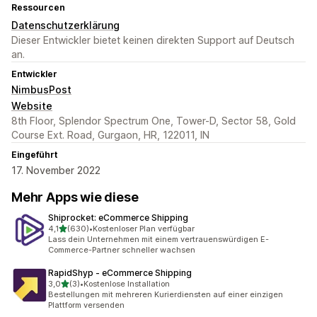
Ressourcen
Datenschutzerklärung
Dieser Entwickler bietet keinen direkten Support auf Deutsch
an.
Entwickler
NimbusPost
Website
8th Floor, Splendor Spectrum One, Tower-D, Sector 58, Gold
Course Ext. Road, Gurgaon, HR, 122011, IN
Eingeführt
17. November 2022
Mehr Apps wie diese
Shiprocket: eCommerce Shipping
von 5 Sternen
4,1
(630)
•
Kostenloser Plan verfügbar
630 Rezensionen insgesamt
Lass dein Unternehmen mit einem vertrauenswürdigen E-
Commerce-Partner schneller wachsen
RapidShyp ‑ eCommerce Shipping
von 5 Sternen
3,0
(3)
•
Kostenlose Installation
3 Rezensionen insgesamt
Bestellungen mit mehreren Kurierdiensten auf einer einzigen
Plattform versenden