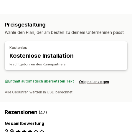
Fulfillment
Batch-Verarbeitung
Bestell-Routing
Versandetiketten
Versandtarife
Lieferscheine
Verfolgung mehrerer Versanddienstleister
Tracking-Seite
Preisgestaltung
Tracking-Links
Kundenbenachrichtigungen
Wähle den Plan, der am besten zu deinem Unternehmen passt.
Tracking-Verlauf
Rückgaben
Inventarmanagement
Kostenlos
Automatische Synchronisierung
Benutzerdefinierte Regeln
Kostenlose Installation
Mehrere Lager
Frachtgebühren des Kurierpartners
Enthält automatisch übersetzten Text
Original anzeigen
Alle Gebühren werden in USD berechnet.
Rezensionen
(47)
Gesamtbewertung
2,9