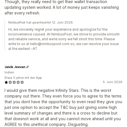
Though, they really need to get their wallet transaction
updating system worked. A lot of money just keeps vanishing
after every refresh.
NimbusPost hat geantwortet 12. Juni 2026
Hi, we sincerely regret your experience and apologize for the
inconvenience caused. At NimbusPost, we strive to provide smooth
and reliable service, and we’re sorry we fell short this time. Please
write to us at hello@nimbuspost.com so, we can resolve your issue
at the earliest.-AT
Jaivik Jeevan
Indien
Etwa 3 jahre mit der App
5. Juni 2026
I would give them negative Infinity Stars. This is the worst
company out there. They even force you to agree to the terms
that you dont have the opportunity to even read they give you
just one option to accept the T&C buy just giving some high
level summary of changes and there is a cross to decline but
that doesnot work at all and you cannot move ahead until you
AGREE to this unethical company. Disgusting.