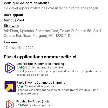
Politique de confidentialité
Ce développeur n’offre pas d’assistance directe en Français.
Développeur
NimbusPost
Site web
8th Floor, Splendor Spectrum One, Tower-D, Sector 58, Gold
Course Ext. Road, Gurgaon, HR, 122011, IN
Lancement
17 novembre 2022
Plus d’applications comme celle-ci
Shiprocket: eCommerce Shipping
étoile(s) sur 5
4,1
(630)
•
Forfait gratuit disponible
630 avis au total
Développez votre entreprise plus rapidement avec un partenaire e-
commerce de confiance
RapidShyp ‑ eCommerce Shipping
étoile(s) sur 5
3,0
(3)
•
Installation gratuite
3 avis au total
Expédiez vos commandes avec plusieurs transporteurs sur une
seule plateforme
Proship by Prozo (India)
étoile(s) sur 5
1,1
(5)
•
Installation gratuite
5 avis au total