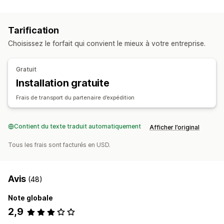
Acheminement des commandes
Étiquettes d’expédition
Frais d’expédition
Bordereaux d’expédition
Tarification
Suivi multi-transporteur
Page de suivi
Liens de suivi
Choisissez le forfait qui convient le mieux à votre entreprise.
Notifications clients
Historique de suivi
Retours
Gestion des stocks
Gratuit
Synchronisation automatique
Règles personnalisées
Installation gratuite
Entrepôts multiples
Frais de transport du partenaire d’expédition
Contient du texte traduit automatiquement
Afficher l’original
Tous les frais sont facturés en USD.
Avis
(48)
Note globale
2,9