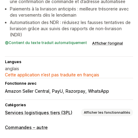
une confirmation de commande et d’adresse automatisée
Paiements à la livraison anticipés : meilleure trésorerie avec
des versements dès le lendemain
Automatisation des NDR : réduisez les fausses tentatives de
livraison grâce aux suivis des rapports de non-livraison
(NDR)
Contient du texte traduit automatiquement
Afficher l’original
Langues
anglais
Cette application n’est pas traduite en français
Fonctionne avec
Amazon Seller Central
PayU
Razorpay
WhatsApp
Catégories
Services logistiques tiers (3PL)
Afficher les fonctionnalités
Gestion des commandes
Commandes – autre
Traitement des commandes
Traitement des lots