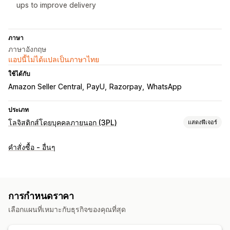
ups to improve delivery
ภาษา
ภาษาอังกฤษ
แอปนี้ไม่ได้แปลเป็นภาษาไทย
ใช้ได้กับ
Amazon Seller Central
PayU
Razorpay
WhatsApp
ประเภท
โลจิสติกส์โดยบุคคลภายนอก (3PL)
แสดงฟีเจอร์
การจัดการคำสั่งซื้อ
คำสั่งซื้อ - อื่นๆ
การจัดการคำสั่งซื้อ
การประมวลผลเป็นชุด
เส้นทางคำสั่งซื้อ
ใบจ่าหน้าสำหรับการจัดส่ง
อัตราค่าจัดส่ง
บันทึกการจัดส่ง
การติดตามผู้ขนส่งหลายราย
หน้าการติดตาม
ลิงก์ติดตาม
การกำหนดราคา
การแจ้งเตือนที่กำหนดเอง
ประวัติการติดตาม
การคืนสินค้า
เลือกแผนที่เหมาะกับธุรกิจของคุณที่สุด
การจัดการสินค้าคงคลัง