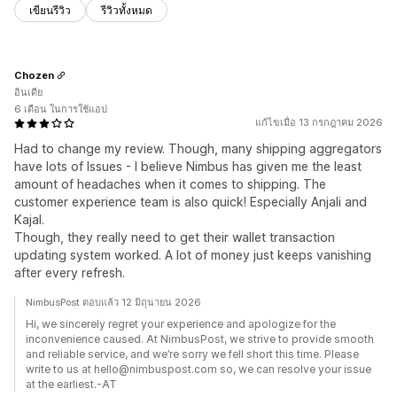
เขียนรีวิว
รีวิวทั้งหมด
Chozen
อินเดีย
6 เดือน ในการใช้แอป
แก้ไขเมื่อ 13 กรกฎาคม 2026
Had to change my review. Though, many shipping aggregators
have lots of Issues - I believe Nimbus has given me the least
amount of headaches when it comes to shipping. The
customer experience team is also quick! Especially Anjali and
Kajal.
Though, they really need to get their wallet transaction
updating system worked. A lot of money just keeps vanishing
after every refresh.
NimbusPost ตอบแล้ว 12 มิถุนายน 2026
Hi, we sincerely regret your experience and apologize for the
inconvenience caused. At NimbusPost, we strive to provide smooth
and reliable service, and we’re sorry we fell short this time. Please
write to us at hello@nimbuspost.com so, we can resolve your issue
at the earliest.-AT