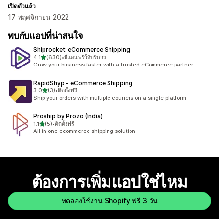
เปิดตัวแล้ว
17 พฤศจิกายน 2022
พบกับแอปที่น่าสนใจ
Shiprocket: eCommerce Shipping
เต็ม 5 ดาว
4.1
(630)
•
มีแผนฟรีให้บริการ
ทั้งหมด 630 รีวิว
Grow your business faster with a trusted eCommerce partner
RapidShyp ‑ eCommerce Shipping
เต็ม 5 ดาว
3.0
(3)
•
ติดตั้งฟรี
ทั้งหมด 3 รีวิว
Ship your orders with multiple couriers on a single platform
Proship by Prozo (India)
เต็ม 5 ดาว
1.1
(5)
•
ติดตั้งฟรี
ทั้งหมด 5 รีวิว
All in one ecommerce shipping solution
ต้องการเพิ่มแอปใช่ไหม
ทดลองใช้งาน Shopify ฟรี 3 วัน