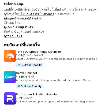
สิทธิ์เข้าถึงข้อมูล
แอปนี้ต้องมีสิทธิ์เข้าถึงข้อมูลต่อไปนี้เพื่อดำเนินการในร้านค้าของคุณ
ดูข้อมูลใน
นโยบายความเป็นส่วนตัว
ของนักพัฒนา
ดูข้อมูลพนักงานและผู้มีส่วนร่วม:
เจ้าของร้าน
ดูและแก้ไขข้อมูลร้านค้า:
สินค้า, ข้อมูลแบบกำหนดเอง
ดูรายละเอียด
พบกับแอปที่น่าสนใจ
Tiny SEO Speed Image Optimizer
เต็ม 5 ดาว
5.0
(2,245)
•
ติดตั้งฟรี
ทั้งหมด 2245 รีวิว
Boost SEO traffic, AEO/AI search, page speed & minify images!↑
Built for Shopify
Canva Connect
เต็ม 5 ดาว
4.8
(387)
•
ฟรี
ทั้งหมด 387 รีวิว
Access your product images and files directly inside Canva
Built for Shopify
Photoroom AI Listing Assistant
เต็ม 5 ดาว
4.7
(26)
•
ฟรี
ทั้งหมด 26 รีวิว
Bulk edit product photos: optimized, consistent catalog images