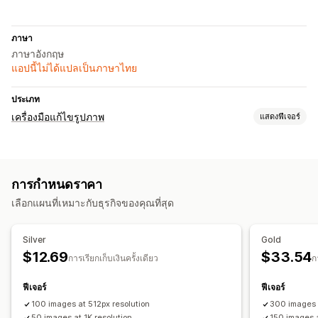
ภาษา
ภาษาอังกฤษ
แอปนี้ไม่ได้แปลเป็นภาษาไทย
ประเภท
เครื่องมือแก้ไขรูปภาพ
แสดงฟีเจอร์
การเพิ่มประสิทธิภาพรูปภาพ
การเพิ่มประสิทธิภาพอัตโนมัติ
การควบคุมคุณภาพ
การสร้างด้วย AI
การกำหนดราคา
พื้นหลังที่กำหนดเอง
การเติมแบบ Generative
ลายน้ำ
เลือกแผนที่เหมาะกับธุรกิจของคุณที่สุด
การแก้ไขจำนวนมาก
ดาวน์โหลด
การอัปโหลดไฟล์
Silver
Gold
$12.69
$33.54
การเรียกเก็บเงินครั้งเดียว
ก
ฟีเจอร์
ฟีเจอร์
100 images at 512px resolution
300 images 
50 images at 1K resolution
150 images a