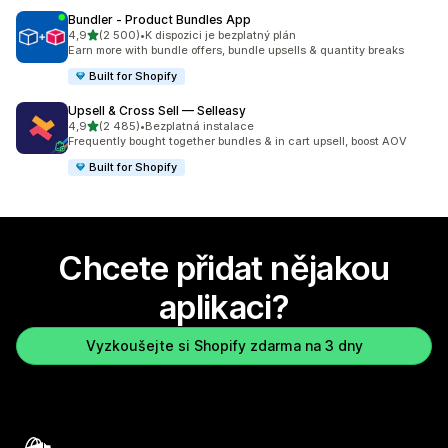
Bundler ‑ Product Bundles App
z 5 hvězd
4,9
(2 500)
•
K dispozici je bezplatný plán
Celkový počet recenzí: 2500
Earn more with bundle offers, bundle upsells & quantity breaks
Built for Shopify
Upsell & Cross Sell — Selleasy
z 5 hvězd
4,9
(2 485)
•
Bezplatná instalace
Celkový počet recenzí: 2485
Frequently bought together bundles & in cart upsell, boost AOV
Built for Shopify
Chcete přidat nějakou
aplikaci?
Vyzkoušejte si Shopify zdarma na 3 dny