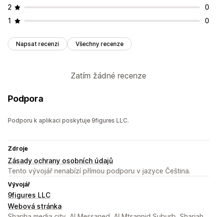
2
0
1
0
Napsat recenzi
Všechny recenze
Zatím žádné recenze
Podpora
Podporu k aplikaci poskytuje 9figures LLC.
Zdroje
Zásady ochrany osobních údajů
Tento vývojář nenabízí přímou podporu v jazyce Čeština.
Vývojář
9figures LLC
Webová stránka
Sharjha media city, Al Messaned, Al Mtsannid Suburb, Sharjah,