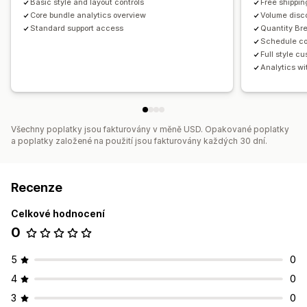
Basic style and layout controls
Free shippin
Core bundle analytics overview
Volume disco
Standard support access
Quantity Br
Schedule co
Full style c
Analytics wi
Všechny poplatky jsou fakturovány v měně USD. Opakované poplatky
a poplatky založené na použití jsou fakturovány každých 30 dní.
Recenze
Celkové hodnocení
0
5
0
4
0
3
0