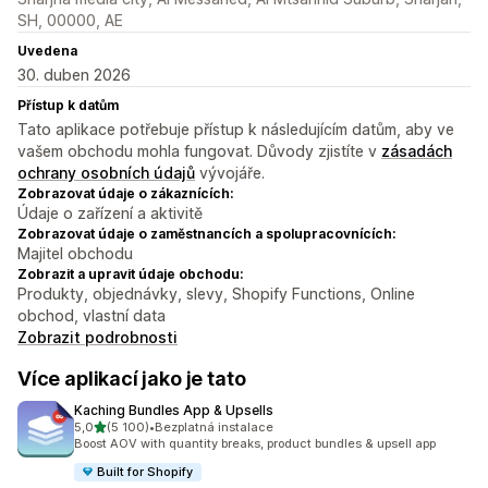
SH, 00000, AE
Uvedena
30. duben 2026
Přístup k datům
Tato aplikace potřebuje přístup k následujícím datům, aby ve
vašem obchodu mohla fungovat. Důvody zjistíte v
zásadách
ochrany osobních údajů
vývojáře.
Zobrazovat údaje o zákaznících:
Údaje o zařízení a aktivitě
Zobrazovat údaje o zaměstnancích a spolupracovnících:
Majitel obchodu
Zobrazit a upravit údaje obchodu:
Produkty, objednávky, slevy, Shopify Functions, Online
obchod, vlastní data
Zobrazit podrobnosti
Více aplikací jako je tato
Kaching Bundles App & Upsells
z 5 hvězd
5,0
(5 100)
•
Bezplatná instalace
Celkový počet recenzí: 5100
Boost AOV with quantity breaks, product bundles & upsell app
Built for Shopify