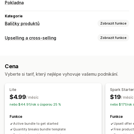
Pokladna
Kategorie
Balíčky produktů
Zobrazit funkce
Typy balíčků
Upselling a cross-selling
Zobrazit funkce
Fixní balíčky
Vícenásobná balení
Balíčky Mix and Match
Přizpůsobení
Balíčky variant
Velkoobchodní balíčky
Upselling na stránce produktu
Ukazatel průběhu
Upsellingové balíčky
Cross-sellingové balíčky
Cena
Doplňky jedním kliknutím
Plovoucí košík
Vlastní pravidla
Často nakupované společně
Vlastní balíčky
Vyberte si tarif, který nejlépe vyhovuje vašemu podnikání.
Nabídky a doporučení
Ceny, které můžete nastavit
Dárky zdarma
Doprava zdarma
Doplňky produktů
Pevné nacenění
Úrovňové oceňování
Lite
Spark Starte
Často nakupované společně
Balíčky
Cenové hladiny množství
Slevy
Množstevní slevy
$4.99
$19
/ měsíc
/ měsíc
Cenové hladiny množství
Množstevní slevy
Paušální slevy
Procentuální slevy
Doprava zdarma
BOGO
nebo $44.91/rok s úsporou 25 %
nebo $171/rok 
Odstupňované slevy
Dynamické nacenění
Vlastní nacenění
Funkce
Funkce
Analytika
Active bundle to get started
Upsell offer
Míry prokliku
Konverzní poměry
Výkonnost doporučení
Quantity breaks bundle template
Free product