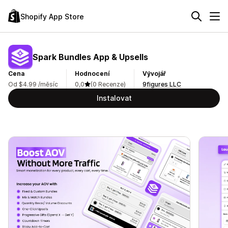
Shopify App Store
Spark Bundles App & Upsells
Cena
Hodnocení
Vývojář
Od $4.99 /měsíc
0,0
(0 Recenze)
9figures LLC
Instalovat