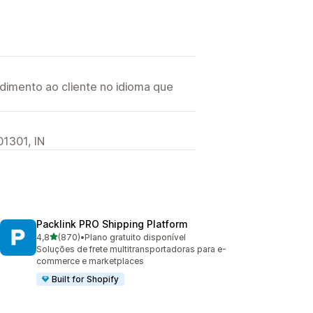
imento ao cliente no idioma que
01301, IN
Packlink PRO Shipping Platform
de 5 estrelas
4,8
(870)
•
Plano gratuito disponível
870 avaliações ao todo
Soluções de frete multitransportadoras para e-
commerce e marketplaces
Built for Shopify