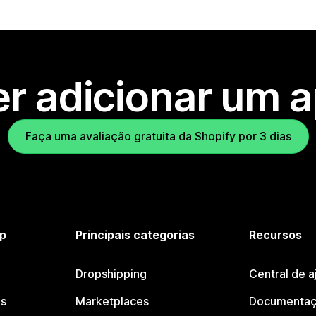
r adicionar um 
Faça uma avaliação gratuita da Shopify por 3 dias
p
Principais categorias
Recursos
Dropshipping
Central de a
os
Marketplaces
Documentaç