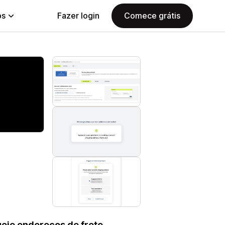
ps
Fazer login
Comece grátis
ueie endereços de frete