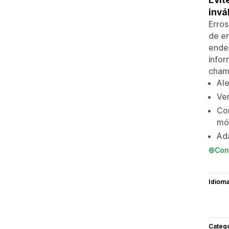
invá
Erros
de en
ender
infor
chama
Ale
Ver
Con
mó
Ad
Con
Idiom
Categ