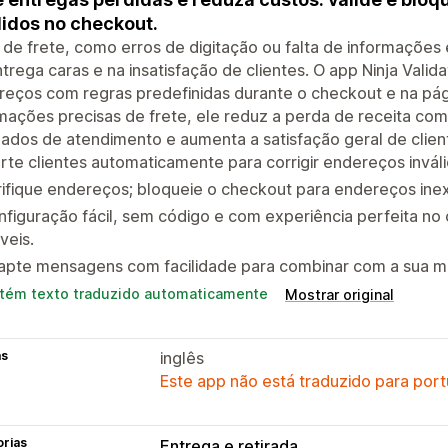
lidos no checkout.
 de frete, como erros de digitação ou falta de informaçõe
trega caras e na insatisfação de clientes. O app Ninja Valida
eços com regras predefinidas durante o checkout e na pág
mações precisas de frete, ele reduz a perda de receita com
dos de atendimento e aumenta a satisfação geral de clien
rte clientes automaticamente para corrigir endereços invál
ifique endereços; bloqueie o checkout para endereços inex
figuração fácil, sem código e com experiência perfeita no
veis.
apte mensagens com facilidade para combinar com a sua m
tém texto traduzido automaticamente
Mostrar original
as
inglês
Este app não está traduzido para port
orias
Entrega e retirada