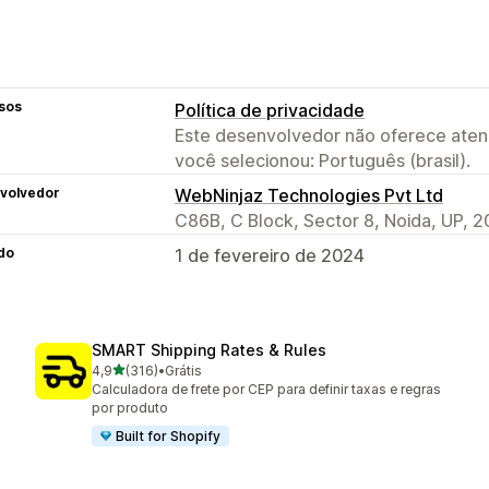
sos
Política de privacidade
Este desenvolvedor não oferece atend
você selecionou: Português (brasil).
volvedor
WebNinjaz Technologies Pvt Ltd
C86B, C Block, Sector 8, Noida, UP, 2
do
1 de fevereiro de 2024
SMART Shipping Rates & Rules
de 5 estrelas
4,9
(316)
•
Grátis
316 avaliações ao todo
Calculadora de frete por CEP para definir taxas e regras
por produto
Built for Shopify