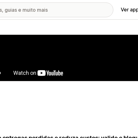
Ver ap
ia de imagens em destaque
e entregas perdidas e reduza custos: valide e bloq