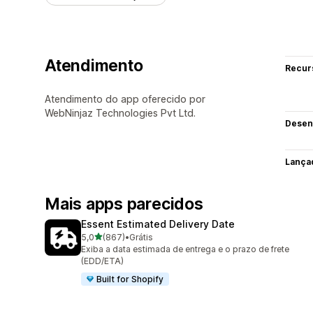
Atendimento
Recur
Atendimento do app oferecido por
WebNinjaz Technologies Pvt Ltd.
Desen
Lança
Mais apps parecidos
Essent Estimated Delivery Date
de 5 estrelas
5,0
(867)
•
Grátis
867 avaliações ao todo
Exiba a data estimada de entrega e o prazo de frete
(EDD/ETA)
Built for Shopify