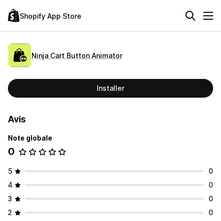
Shopify App Store
Ninja Cart Button Animator
Installer
Avis
Note globale
0
5
0
4
0
3
0
2
0