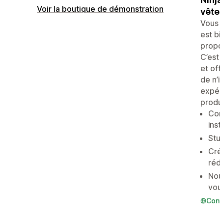
Voir la boutique de démonstration
vête
Vous 
est b
propo
C’est
et of
de n’
expéd
produ
Co
in
Stu
Cré
réd
No
vou
Con