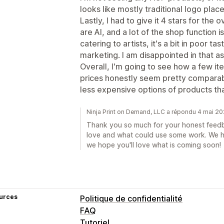
looks like mostly traditional logo pla
Lastly, I had to give it 4 stars for the 
are AI, and a lot of the shop function i
catering to artists, it's a bit in poor ta
marketing. I am disappointed in that a
Overall, I'm going to see how a few i
prices honestly seem pretty comparabl
less expensive options of products th
Ninja Print on Demand, LLC a répondu 4 mai 2
Thank you so much for your honest feedba
love and what could use some work. We h
we hope you'll love what is coming soon!
urces
Politique de confidentialité
FAQ
Tutoriel