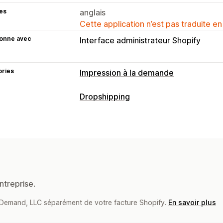
es
anglais
Cette application n’est pas traduite en
ionne avec
Interface administrateur Shopify
ories
Impression à la demande
Personnalisation de produit
Dropshipping
Étiquettes de marque privée
Outils 
Les produits que vous pouvez vendre
Générateur de maquette
Modèles pe
Vêtements et accessoires
Sacs et b
Produits
Articles de sport
Produits pour anim
Sacs
Vêtements
Chapeaux
Produit
Biologique
ntreprise.
Options d’expédition
on Demand, LLC séparément de votre facture Shopify.
En savoir plus
Étiquette anonyme
Expédition écon
Suivi des commandes