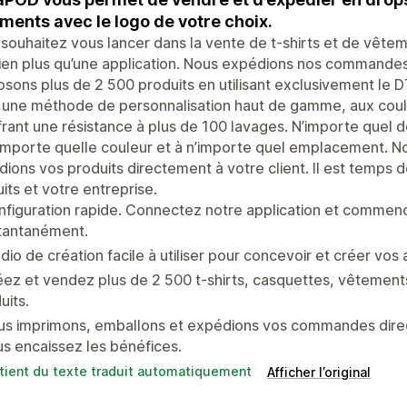
ments avec le logo de votre choix.
souhaitez vous lancer dans la vente de t-shirts et de vête
ien plus qu’une application. Nous expédions nos commande
sons plus de 2 500 produits en utilisant exclusivement le DT
 une méthode de personnalisation haut de gamme, aux coule
frant une résistance à plus de 100 lavages. N’importe quel d
importe quelle couleur et à n’importe quel emplacement. N
ions vos produits directement à votre client. Il est temp
its et votre entreprise.
nfiguration rapide. Connectez notre application et comme
stantanément.
dio de création facile à utiliser pour concevoir et créer vos 
ez et vendez plus de 2 500 t-shirts, casquettes, vêtements
uits.
us imprimons, emballons et expédions vos commandes direc
s encaissez les bénéfices.
tient du texte traduit automatiquement
Afficher l’original