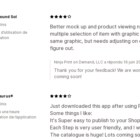
ound Sol
Unis
Better mock up and product viewing n
 d’utilisation de
multiple selection of item with graphic
cation
same graphic, but needs adjusting on d
figure out.
Ninja Print on Demand, LLC a répondu 16 juin 
Thank you for your feedback! We are wor
coming soon!
aurus®
Unis
Just downloaded this app after using Pri
n une heure
Some things I like:
sation de l’application
It's Super easy to publish to your Shop
Each Step is very user friendly, and I w
The catalogue is huge! Lots coming so