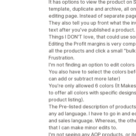
It has options to view the product on S
template, duplicate and archive, all 
editing page. Instead of separate pag
They also tell you up front what the i
text after you've published a product.
Things I DON'T love, that could use s
Editing the Profit margins is very comp
all the products and click a small "bul
Frustration.
I'm not finding an option to edit colors
You also have to select the colors be
can add or subtract more later)
You're only allowed 6 colors (It Makes 
to offer all colors with specific design
product listing).
The Pre-listed description of products,
any ad language. I have to go in and ed
and sales language. Whereas, the oth
that I can make minor edits to.
I'm not seeing any AOP products, or ite