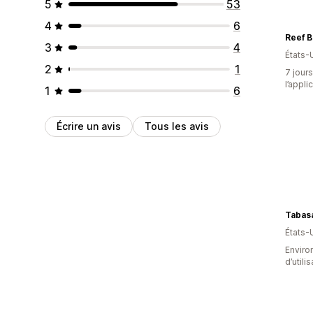
5
53
4
6
Reef B
3
4
États-
2
1
7 jours
l’appli
1
6
Écrire un avis
Tous les avis
Tabas
États-
Enviro
d’utili