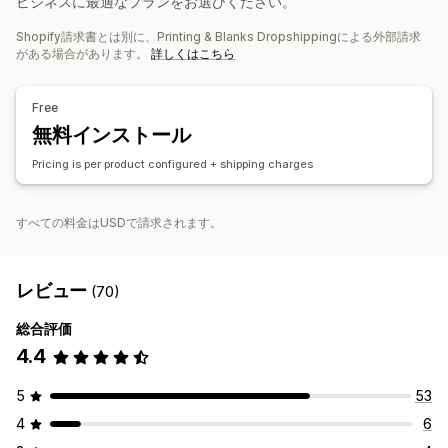
ビジネスに最適なプランをお選びください。
オーガニック
Shopify請求書とは別に、Printing & Blanks Dropshippingによる外部請求
がある場合があります。
詳しくはこちら
配送オプション
ホワイトラベル
エコ配送
税込価格
注文追跡
Free
無料インストール
Pricing is per product configured + shipping charges
すべての料金はUSDで請求されます。
レビュー
(70)
総合評価
4.4
5
53
4
6