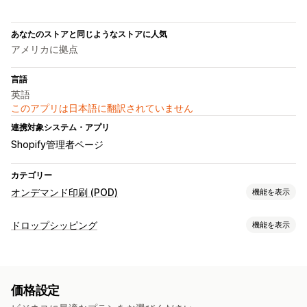
あなたのストアと同じようなストアに人気
アメリカに拠点
言語
英語
このアプリは日本語に翻訳されていません
連携対象システム・アプリ
Shopify管理者ページ
カテゴリー
オンデマンド印刷 (POD)
機能を表示
商品のカスタマイズ
ドロップシッピング
機能を表示
プライベートラベル
デザインツール
販売可能な商品
モックアップジェネレーター
カスタムテンプレート
衣料品・アクセサリー
バッグ・スーツケース
ベビー用品
商品
価格設定
スポーツ用品
ペット用品
ビジネス・事務用品
バッグ
アパレル
帽子
ペット用品
エコフレンドリー