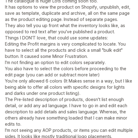
The catalogue is huge! Lots coming soon too.
It has options to view the product on Shopify, unpublish, edit,
save as template, duplicate and archive, all on the same page
as the product editing page. Instead of separate pages.
They also tell you up front what the inventory looks like, as
opposed to red text after you've published a product.
Things I DON'T love, that could use some updates:
Editing the Profit margins is very complicated to locate. You
have to select all the products and click a small "bulk edit"
button. It caused some Minor Frustration.
I'm not finding an option to edit colors separately.
You also have to select the colors before proceeding to the
edit page (you can add or subtract more later)
You're only allowed 6 colors (It Makes sense in a way, but I like
being able to offer all colors with specific designs for lights
and darks under one product listing).
The Pre-listed description of products, doesn't list enough
detail, or add any ad language. I have to go in and edit each
description to add details and sales language. Whereas, the
others already have something loaded that I can make minor
edits to.
I'm not seeing any AOP products, or items you can edit multiple
sides. It looks like mostly traditional logo placements.