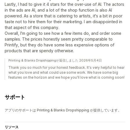
Lastly, I had to give it 4 stars for the over-use of AI. The actors
in the ads are AI, and a lot of the shop function is also AI
powered. As a store that is catering to artists, it's a bit in poor
taste not to hire them for their marketing. I am disappointed in
that aspect of this company.
Overall, I'm going to see how a few items do, and order some
samples. The prices honestly seem pretty comparable to
Printify, but they do have some less expensive options of
products that are spendy otherwise.
Printing & Blanks Dropshippingが返信しました 2026年5月4日
Thank you so much for your honest feedback. It's very helpful to hear
what you love and what could use some work. We have some big
features on the horizon and we hope you'll love what is coming soon!
サポート
アプリのサポートは Printing & Blanks Dropshipping が提供しています。
リソース