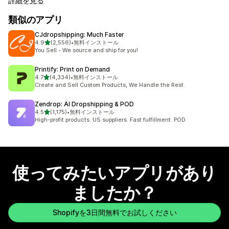
詳細を見る
類似のアプリ
CJdropshipping: Much Faster
5つ星中
4.9
(2,556)
•
無料インストール
合計レビュー数：2556件
You Sell - We source and ship for you!
Printify: Print on Demand
5つ星中
4.7
(4,334)
•
無料インストール
合計レビュー数：4334件
Create and Sell Custom Products, We Handle the Rest.
Zendrop: AI Dropshipping & POD
5つ星中
4.5
(1,175)
•
無料インストール
合計レビュー数：1175件
High-profit products. US suppliers. Fast fulfillment. POD.
使ってみたいアプリがあり
ましたか？
Shopifyを3日間無料でお試しください