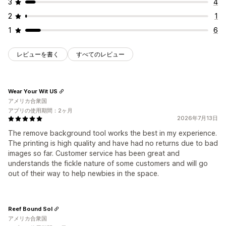
3
4
2
1
1
6
レビューを書く
すべてのレビュー
Wear Your Wit US
アメリカ合衆国
アプリの使用期間：2ヶ月
2026年7月13日
The remove background tool works the best in my experience.
The printing is high quality and have had no returns due to bad
images so far. Customer service has been great and
understands the fickle nature of some customers and will go
out of their way to help newbies in the space.
Reef Bound Sol
アメリカ合衆国