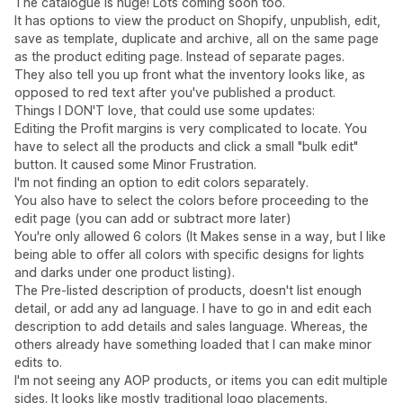
The catalogue is huge! Lots coming soon too.
It has options to view the product on Shopify, unpublish, edit,
save as template, duplicate and archive, all on the same page
as the product editing page. Instead of separate pages.
They also tell you up front what the inventory looks like, as
opposed to red text after you've published a product.
Things I DON'T love, that could use some updates:
Editing the Profit margins is very complicated to locate. You
have to select all the products and click a small "bulk edit"
button. It caused some Minor Frustration.
I'm not finding an option to edit colors separately.
You also have to select the colors before proceeding to the
edit page (you can add or subtract more later)
You're only allowed 6 colors (It Makes sense in a way, but I like
being able to offer all colors with specific designs for lights
and darks under one product listing).
The Pre-listed description of products, doesn't list enough
detail, or add any ad language. I have to go in and edit each
description to add details and sales language. Whereas, the
others already have something loaded that I can make minor
edits to.
I'm not seeing any AOP products, or items you can edit multiple
sides. It looks like mostly traditional logo placements.