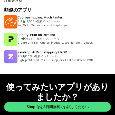
詳細を見る
類似のアプリ
CJdropshipping: Much Faster
5つ星中
4.9
(2,556)
•
無料インストール
合計レビュー数：2556件
You Sell - We source and ship for you!
Printify: Print on Demand
5つ星中
4.7
(4,334)
•
無料インストール
合計レビュー数：4334件
Create and Sell Custom Products, We Handle the Rest.
Zendrop: AI Dropshipping & POD
5つ星中
4.5
(1,174)
•
無料インストール
合計レビュー数：1174件
High-profit products. US suppliers. Fast fulfillment. POD.
使ってみたいアプリがあり
ましたか？
Shopifyを3日間無料でお試しください