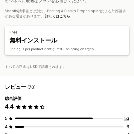
ビジネスに最適なプランをお選びください。
オーガニック
Shopify請求書とは別に、Printing & Blanks Dropshippingによる外部請求
がある場合があります。
詳しくはこちら
配送オプション
ホワイトラベル
エコ配送
税込価格
注文追跡
Free
無料インストール
Pricing is per product configured + shipping charges
すべての料金はUSDで請求されます。
レビュー
(70)
総合評価
4.4
5
53
4
6