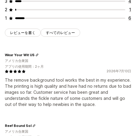
3
4
2
1
1
6
レビューを書く
すべてのレビュー
Wear Your Wit US
アメリカ合衆国
アプリの使用期間：2ヶ月
2026年7月13日
The remove background tool works the best in my experience.
The printing is high quality and have had no returns due to bad
images so far. Customer service has been great and
understands the fickle nature of some customers and will go
out of their way to help newbies in the space.
Reef Bound Sol
アメリカ合衆国