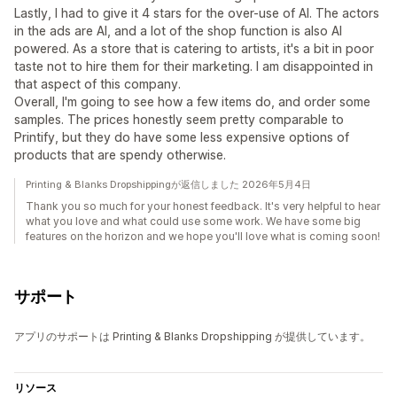
Lastly, I had to give it 4 stars for the over-use of AI. The actors
in the ads are AI, and a lot of the shop function is also AI
powered. As a store that is catering to artists, it's a bit in poor
taste not to hire them for their marketing. I am disappointed in
that aspect of this company.
Overall, I'm going to see how a few items do, and order some
samples. The prices honestly seem pretty comparable to
Printify, but they do have some less expensive options of
products that are spendy otherwise.
Printing & Blanks Dropshippingが返信しました 2026年5月4日
Thank you so much for your honest feedback. It's very helpful to hear
what you love and what could use some work. We have some big
features on the horizon and we hope you'll love what is coming soon!
サポート
アプリのサポートは Printing & Blanks Dropshipping が提供しています。
リソース