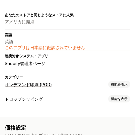
あなたのストアと同じようなストアに人気
アメリカに拠点
言語
英語
このアプリは日本語に翻訳されていません
連携対象システム・アプリ
Shopify管理者ページ
カテゴリー
オンデマンド印刷 (POD)
機能を表示
商品のカスタマイズ
ドロップシッピング
機能を表示
プライベートラベル
デザインツール
販売可能な商品
モックアップジェネレーター
カスタムテンプレート
衣料品・アクセサリー
バッグ・スーツケース
ベビー用品
商品
価格設定
スポーツ用品
ペット用品
ビジネス・事務用品
バッグ
アパレル
帽子
ペット用品
エコフレンドリー