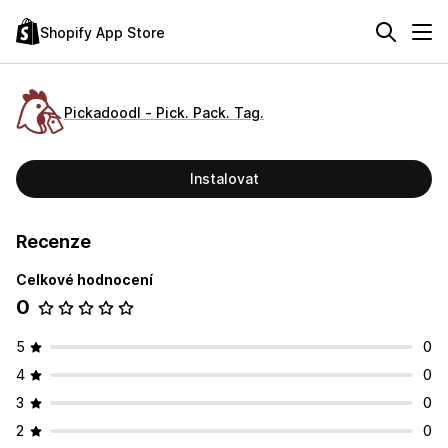
Shopify App Store
Pickadoodl ‑ Pick. Pack. Tag.
Instalovat
Recenze
Celkové hodnocení
0
5
0
4
0
3
0
2
0