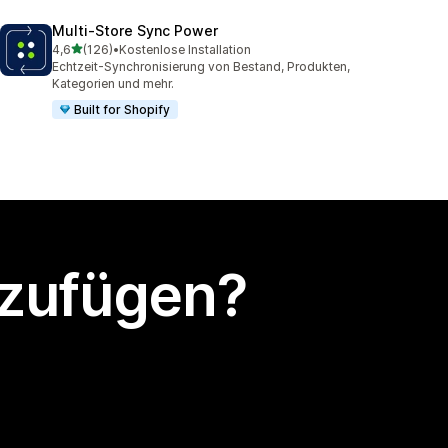
Multi‑Store Sync Power
von 5 Sternen
4,6
(126)
•
Kostenlose Installation
126 Rezensionen insgesamt
Echtzeit-Synchronisierung von Bestand, Produkten,
Kategorien und mehr.
Built for Shopify
nzufügen?