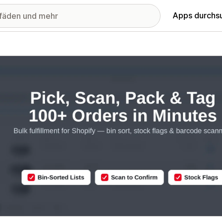
Apps durchs
stellte Bildergalerie