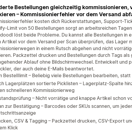
erte Bestellungen gleichzeitig kommissionieren, 
ieren – Kommissionierfehler vor dem Versand abf
ssionierfehler kosten dich Rückerstattungen, Support-Tic
fy-Limit von 50 Bestellungen sorgt an arbeitsreichen Tagen
doodl löst beide Probleme. Du kannst alle Bestellungen in
 Artikel vor dem Versand per Scan überprüfen, das Lager m
ssionierwegen in einem Rutsch abgehen und nicht vorrätig
eren. Packzettel drucken und Bestellungen durch Tags als 
gehender Ablauf ohne Bildschirmwechsel. Entwickelt und p
ckler, der auch deine E-Mails beantwortet.
n Bestelllimit – Beliebig viele Bestellungen bearbeiten, statt
h Lagerplätzen sortierte Picklisten – Lagerplatz-Spalte hi
nen schnelleren Kommissionierweg
tandsprüfung – Nicht vorrätige und knappe Artikel schon 
n zur Bestätigung – Barcodes oder SKUs scannen, um jeden 
tschrittsanzeige
ucken, CSV & Tagging – Packzettel drucken, CSV-Export un
em Klick