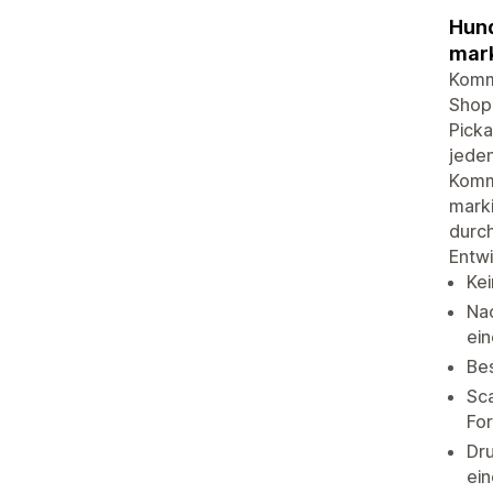
Hund
mark
Kommi
Shopi
Picka
jeden
Kommi
marki
durch
Entwi
Kei
Nac
ei
Bes
Sca
For
Dr
ein