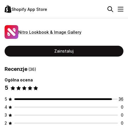
Shopify App Store
Nitro Lookbook & Image Gallery
Zainstaluj
Recenzje
(36)
Ogólna ocena
5
5
36
4
0
3
0
2
0