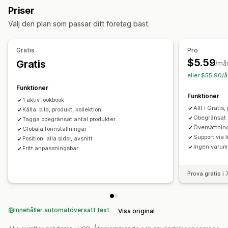
Anpassning
Priser
Anpassade stilar
Anpassad CSS
Mobilanpassning
Välj den plan som passar ditt företag bäst.
Köpbara taggar
Flera språk
Gratis
Pro
$5.59
Gratis
/må
eller $55.90/å
Funktioner
Funktioner
1 aktiv lookbook
Allt i Gratis,
Källa: bild, produkt, kollektion
Obegränsat 
Tagga obegränsat antal produkter
Översättnin
Globala förinställningar
Support via 
Position: alla sidor, avsnitt
Ingen varum
Fritt anpassningsbar
Prova gratis i
Innehåller automatöversatt text
Visa original