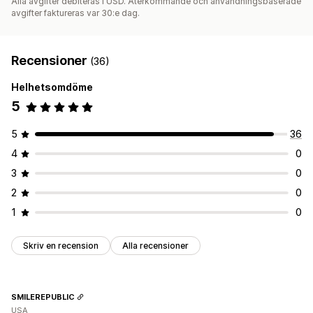
Alla avgifter debiteras i USD. Återkommande och användningsbaserade
avgifter faktureras var 30:e dag.
Recensioner
(36)
Helhetsomdöme
5
5
36
4
0
3
0
2
0
1
0
Skriv en recension
Alla recensioner
SMILEREPUBLIC
USA