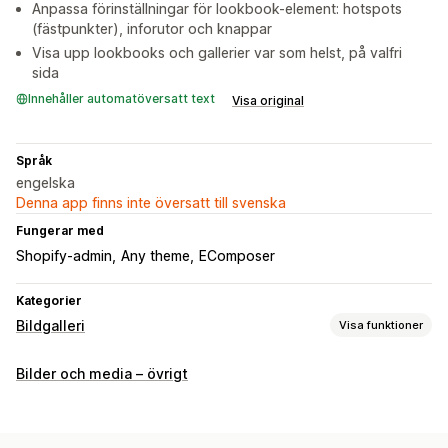
Anpassa förinställningar för lookbook-element: hotspots
(fästpunkter), inforutor och knappar
Visa upp lookbooks och gallerier var som helst, på valfri
sida
Innehåller automatöversatt text
Visa original
Språk
engelska
Denna app finns inte översatt till svenska
Fungerar med
Shopify-admin
Any theme
EComposer
Kategorier
Bildgalleri
Visa funktioner
Gallerityper
Bilder och media – övrigt
Karusell
Köp looken
Lookbook
Masonry
Rutnät
Lista
Reglage