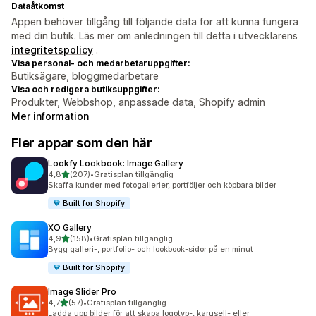
Dataåtkomst
Appen behöver tillgång till följande data för att kunna fungera
med din butik. Läs mer om anledningen till detta i utvecklarens
integritetspolicy
.
Visa personal- och medarbetaruppgifter:
Butiksägare, bloggmedarbetare
Visa och redigera butiksuppgifter:
Produkter, Webbshop, anpassade data, Shopify admin
Mer information
Fler appar som den här
Lookfy Lookbook: Image Gallery
av 5 stjärnor
4,8
(207)
•
Gratisplan tillgänglig
207 recensioner totalt
Skaffa kunder med fotogallerier, portföljer och köpbara bilder
Built for Shopify
XO Gallery
av 5 stjärnor
4,9
(158)
•
Gratisplan tillgänglig
158 recensioner totalt
Bygg galleri-, portfolio- och lookbook-sidor på en minut
Built for Shopify
Image Slider Pro
av 5 stjärnor
4,7
(57)
•
Gratisplan tillgänglig
57 recensioner totalt
Ladda upp bilder för att skapa logotyp-, karusell- eller