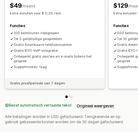
$49
$129
/maand
/maa
Extra minuten voor $ 0,20 / min
Extra minuten v
Functies
Functies
100 belminuten inbegrepen
500 belminu
Tot 5 gelijktijdige gesprekken
Tot 10 gelij
Gratis Amerikaans telefoonnummer
Gratis Amer
Gratis BYO-VoIP-integratie
Gratis BYO-V
Onbeperkt gratis sms'jes en e-mails tijdens het
Onbeperkt gr
gesprek
gesprek
Supportniveau: laag
Supportnive
Gratis proefperiode van 7 dagen
Bevat automatisch vertaalde tekst
Origineel weergeven
Alle betalingen worden in USD gefactureerd. Terugkerende en op
gebruik gebaseerde kosten worden om de 30 dagen gefactureerd.