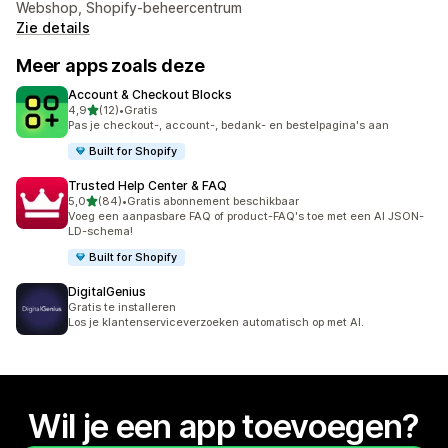
Webshop, Shopify-beheercentrum
Zie details
Meer apps zoals deze
Account & Checkout Blocks
van 5 sterren
4,9
(12)
•
Gratis
12 recensies in totaal
Pas je checkout-, account-, bedank- en bestelpagina's aan
Built for Shopify
Trusted Help Center & FAQ
van 5 sterren
5,0
(84)
•
Gratis abonnement beschikbaar
84 recensies in totaal
Voeg een aanpasbare FAQ of product-FAQ's toe met een AI JSON-
LD-schema!
Built for Shopify
DigitalGenius
Gratis te installeren
Los je klantenserviceverzoeken automatisch op met AI.
Wil je een app toevoegen?