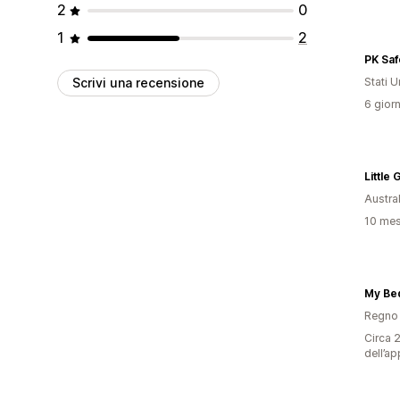
2
0
1
2
PK Saf
Scrivi una recensione
Stati Un
6 giorn
Little
Austral
10 mesi
My Be
Regno 
Circa 2
dell’ap