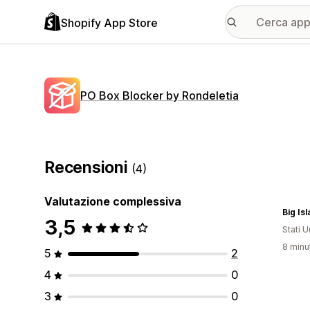
Shopify App Store
PO Box Blocker by Rondeletia
Recensioni
(4)
Valutazione complessiva
Big Is
3,5
Stati Un
8 minut
5
2
4
0
3
0