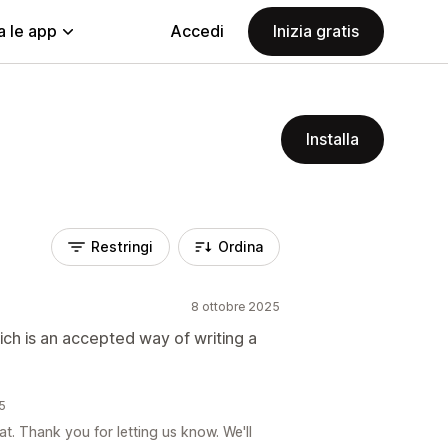
a le app
Accedi
Inizia gratis
Installa
Restringi
Ordina
8 ottobre 2025
ch is an accepted way of writing a
25
at. Thank you for letting us know. We'll