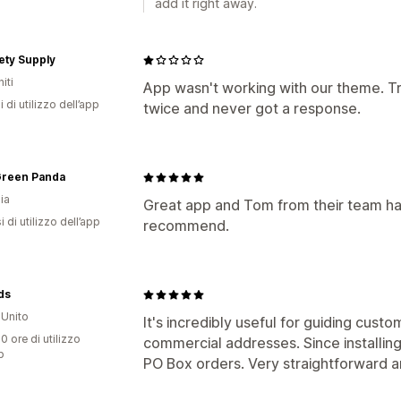
add it right away.
ety Supply
iti
App wasn't working with our theme. Tr
i di utilizzo dell’app
twice and never got a response.
 Green Panda
ia
Great app and Tom from their team has
 di utilizzo dell’app
recommend.
ds
Unito
It's incredibly useful for guiding custo
0 ore di utilizzo
commercial addresses. Since installing
p
PO Box orders. Very straightforward a