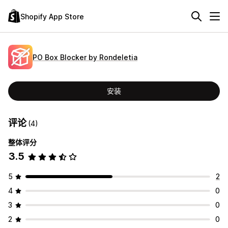
Shopify App Store
PO Box Blocker by Rondeletia
安装
评论
(4)
整体评分
3.5
5
2
4
0
3
0
2
0