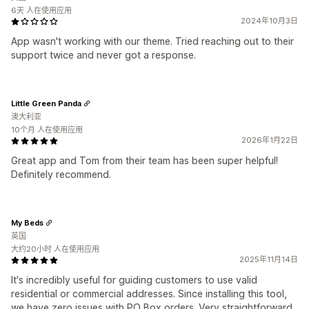
6天 人在使用应用
2024年10月3日
App wasn't working with our theme. Tried reaching out to their
support twice and never got a response.
Little Green Panda
澳大利亚
10个月 人在使用应用
2026年1月22日
Great app and Tom from their team has been super helpful!
Definitely recommend.
My Beds
英国
大约20小时 人在使用应用
2025年11月14日
It's incredibly useful for guiding customers to use valid
residential or commercial addresses. Since installing this tool,
we have zero issues with PO Box orders. Very straightforward