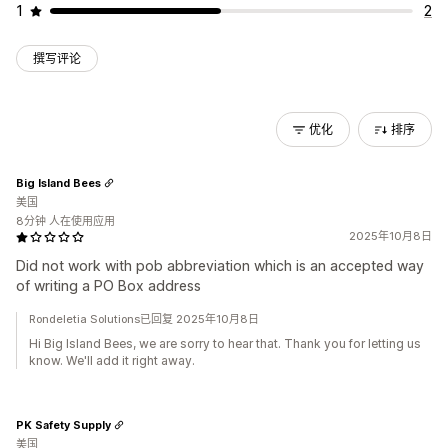
1
2
撰写评论
优化
排序
Big Island Bees
美国
8分钟 人在使用应用
2025年10月8日
Did not work with pob abbreviation which is an accepted way
of writing a PO Box address
Rondeletia Solutions已回复 2025年10月8日
Hi Big Island Bees, we are sorry to hear that. Thank you for letting us
know. We'll add it right away.
PK Safety Supply
美国