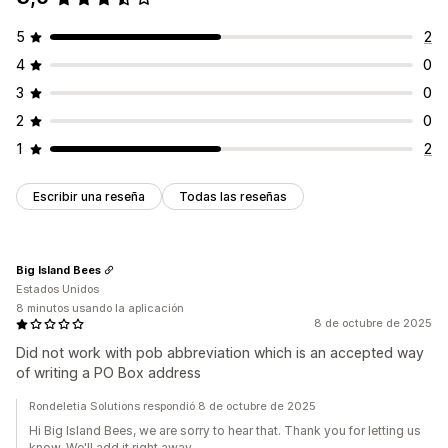
5
2
4
0
3
0
2
0
1
2
Escribir una reseña
Todas las reseñas
Big Island Bees
Estados Unidos
8 minutos usando la aplicación
8 de octubre de 2025
Did not work with pob abbreviation which is an accepted way
of writing a PO Box address
Rondeletia Solutions respondió 8 de octubre de 2025
Hi Big Island Bees, we are sorry to hear that. Thank you for letting us
know. We'll add it right away.