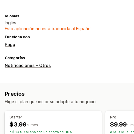
Idiomas
Inglés
Esta aplicación no está traducida al Español
Funciona con
Pago
Categorías
Notificaciones - Otros
Precios
Elige el plan que mejor se adapte a tu negocio.
Starter
Pro
$3.99
$9.99
al mes
al 
o $39.99 al año con un ahorro del 16%
o $99.99 al añ