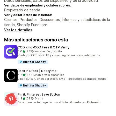
Datos sensibles, datos del dispositivo y de la actividad
Ver datos de empleados y colaboradores:
Propietario de tienda
Ver y editar datos de la tienda:
Clientes, Productos, Descuentos, Informes y estadísticas de la
tienda, Shopify Functions
Ver los detalles
Más aplicaciones como esta
COD King‑COD Fees & OTP Verify
de 5 estrellas
5.0
(935)
•
Instalación gratuita
935 reseñas en total
Verifique COD vía OTP y cobre pagos parciales anticipados.
Built for Shopify
Back in Stock | Notify me
de 5 estrellas
4.8
(586)
•
Plan gratis disponible
586 reseñas en total
Email auto; Alertas del stock; SMS；productos agotados;Popups
Built for Shopify
Pin it: Pinterest Save Button
de 5 estrellas
4.9
(323)
•
Gratis
323 reseñas en total
Da a conocer tu negocio con el botón Guardar en Pinterest.