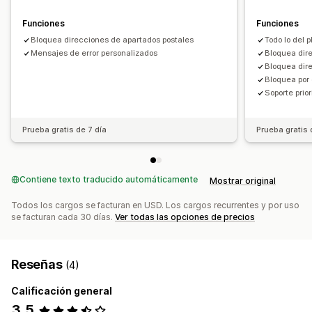
Funciones
Funciones
Bloquea direcciones de apartados postales
Todo lo del p
Mensajes de error personalizados
Bloquea dir
Bloquea dir
Bloquea por 
Soporte prior
Prueba gratis de 7 día
Prueba gratis 
Contiene texto traducido automáticamente
Mostrar original
Todos los cargos se facturan en USD. Los cargos recurrentes y por uso
se facturan cada 30 días.
Ver todas las opciones de precios
Reseñas
(4)
Calificación general
3,5