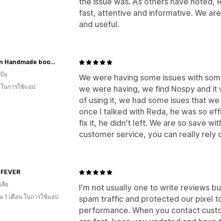
the issue was. As others have noted, 
fast, attentive and informative. We are
and useful.
Bordon Handmade boots
บีย
We were having some issues with some 
น ในการใช้แอป
we were having, we find Nospy and it wa
of using it, we had some isues that we
once I talked with Reda, he was so effi
fix it, he didn't left. We are so save wi
customer service, you can really rely
 FEVER
ลีย
I'm not usually one to write reviews but
 1 เดือน ในการใช้แอป
spam traffic and protected our pixel to
performance. When you contact custome