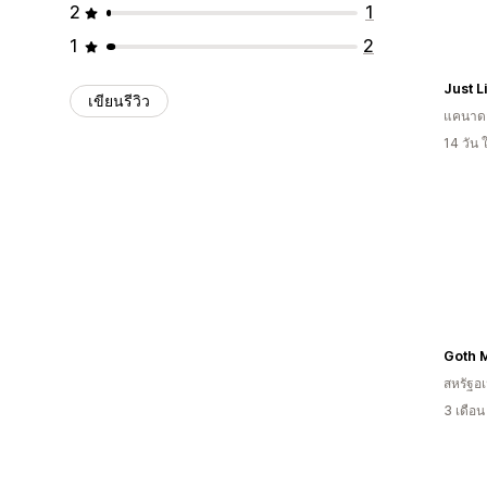
2
1
1
2
Just L
เขียนรีวิว
แคนาด
14 วัน
Goth M
สหรัฐอเ
3 เดือ