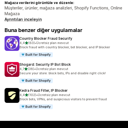
Mağaza verilerini görüntüle ve düzenle:
Müşteriler, ürünler, mağaza analizleri, Shopify Functions, Online
Mağaza
Ayrıntıları inceleyin
Buna benzer diğer uygulamalar
Country Blocker Fraud Securify
5 yıldız üzerinden
4,4
(63)
•
Ücretsiz plan mevcut
toplam 63 değerlendirme
Block fraud with country blocker, bot blocker, and IP blocker
Built for Shopify
Shogard: Security IP Bot Block
5 yıldız üzerinden
4,7
(38)
•
Ücretsiz plan mevcut
toplam 38 değerlendirme
Secure your store: block bots, IPs and disable right click!
Built for Shopify
Kedra Fraud Filter, IP Blocker
5 yıldız üzerinden
4,4
(102)
•
Ücretsiz plan mevcut
toplam 102 değerlendirme
Block bots, VPNs, and suspicious visitors to prevent fraud
Built for Shopify