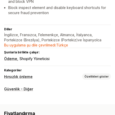
and block VPN
Block inspect element and disable keyboard shortcuts for
secure fraud prevention
Diller
İngilizce, Fransızca, Felemenkçe, Almanca, İtalyanca,
Portekizce (Brezilya), Portekizce (Portekiz)ve İspanyolca
Bu uygulama şu dile çevrilmedi:Türkçe
Şunlarla birlikte çalışır:
Ödeme
Shopify Yöneticisi
Kategoriler
Hırsızlık önleme
Özellikleri göster
Korunan varlıklar
Güvenlik - Diğer
Ürün tanımları
Blog içerikleri
Görseller
Metin
Dijital veriler
Mağaza verileri
En fazla satanlar
SEO içeriği
Satış verileri
Müşteri verileri
Web sitesi kodu
Fiyatlandırma