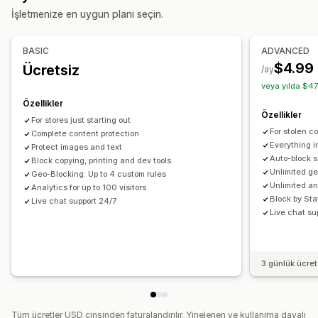
Engellenen eylemler
İşletmenize en uygun planı seçin.
Kopyalama ve yapıştırma
Metin seçimi
Ekranı yazdırma
Sağ tıklama
Görsel indirme
Görsel kaydetme
BASIC
ADVANCED
Sürükle ve bırak
Bileşeni inceleme
Web kazıma
$4.99
Ücretsiz
/ay
Casus uzantıları
Geliştirici araçları
Klavye kısayolları
veya yılda $47
Bölge erişimi
IP erişimi
Telif hakkı mesajı
Özellikler
Özellikler
E-posta uyarıları
For stores just starting out
For stolen c
Complete content protection
Everything i
Protect images and text
Auto-block 
Block copying, printing and dev tools
Unlimited ge
Geo-Blocking: Up to 4 custom rules
Unlimited an
Analytics for up to 100 visitors
Block by Sta
Live chat support 24/7
Live chat su
3 günlük ücre
Tüm ücretler USD cinsinden faturalandırılır. Yinelenen ve kullanıma dayalı