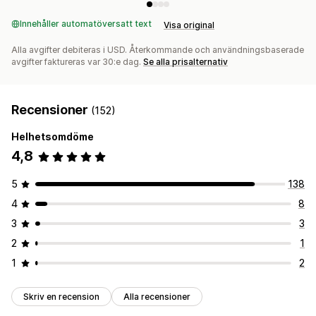
Innehåller automatöversatt text
Visa original
Alla avgifter debiteras i USD. Återkommande och användningsbaserade
avgifter faktureras var 30:e dag.
Se alla prisalternativ
Recensioner
(152)
Helhetsomdöme
4,8
5
138
4
8
3
3
2
1
1
2
Skriv en recension
Alla recensioner