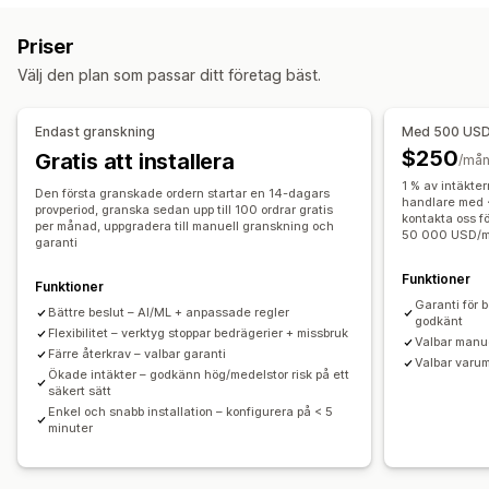
botar
Chargebacks
Betalningar
Presentkortsmissbruk
Priser
Leverans
Välj den plan som passar ditt företag bäst.
Förebyggande verktyg
Ordervalidering
Order i vänteläge
Automatisk annullering
Endast granskning
Med 500 USD 
Anpassade regler
Blockeringslista
$250
Gratis att installera
/må
Omdirigerad geolokalisering
Identitetsverifiering
1 % av intäkte
Den första granskade ordern startar en 14-dagars
Bedrägeriförsäkring
AI-baserad identifiering
handlare med 
provperiod, granska sedan upp till 100 ordrar gratis
kontakta oss f
per månad, uppgradera till manuell granskning och
Bedrägerifilter
Automatiserade arbetsflöden
50 000 USD/
garanti
Aviseringar och analyser
Funktioner
Funktioner
Högriskaviseringar
Chargeback-aviseringar
Garanti för 
Bättre beslut – AI/ML + anpassade regler
godkänt
Anpassade aviseringar
Bedrägeriaviseringar
Flexibilitet – verktyg stoppar bedrägerier + missbruk
Valbar manu
Färre återkrav – valbar garanti
Chargeback-analyser
Riskrapporter
Appaviseringar
Valbar varu
Ökade intäkter – godkänn hög/medelstor risk på ett
E-postaviseringar
säkert sätt
Enkel och snabb installation – konfigurera på < 5
minuter