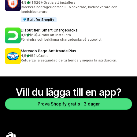
av 5 stjärnor
4,9
(1 526)
•
Gratis att installera
1526 recensioner totalt
Blockera bedrägerier med IP-blockerare, botblockerare och
landsblockerare
Built for Shopify
Disputifier: Smart Chargebacks
av 5 stjärnor
4,5
(80)
•
Gratis att installera
80 recensioner totalt
Förhindra och bekämpa chargebacks på autopilot
Mercado Pago Antifraude Plus
av 5 stjärnor
4,5
(52)
•
Gratis
52 recensioner totalt
Refuerza la seguridad de tu tienda y mejora la aprobación.
Vill du lägga till en app?
Prova Shopify gratis i 3 dagar