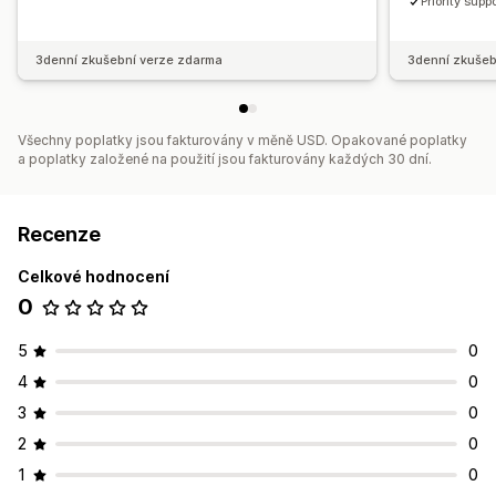
Priority supp
3denní zkušební verze zdarma
3denní zkušeb
Všechny poplatky jsou fakturovány v měně USD. Opakované poplatky
a poplatky založené na použití jsou fakturovány každých 30 dní.
Recenze
Celkové hodnocení
0
5
0
4
0
3
0
2
0
1
0