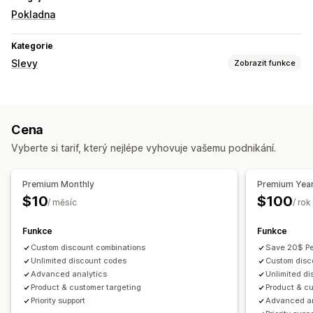
Pokladna
Kategorie
Slevy
Zobrazit funkce
Typy slev
Pevné nacenění
Paušální slevy
Procentuální slevy
Cena
Doprava zdarma
Sazby za dopravu
Slevy na košík
Vyberte si tarif, který nejlépe vyhovuje vašemu podnikání.
Slevy na pokladně
Dynamické nacenění
Vlastní slevy
Správa slev
Premium Monthly
Premium Year
Sčítání slev
$10
$100
/ měsíc
/ rok
Funkce
Funkce
Custom discount combinations
Save 20$ Pe
Unlimited discount codes
Custom disc
Advanced analytics
Unlimited d
Product & customer targeting
Product & c
Priority support
Advanced an