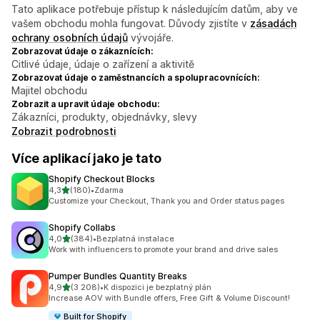
Tato aplikace potřebuje přístup k následujícím datům, aby ve
vašem obchodu mohla fungovat. Důvody zjistíte v
zásadách
ochrany osobních údajů
vývojáře.
Zobrazovat údaje o zákaznících:
Citlivé údaje, údaje o zařízení a aktivitě
Zobrazovat údaje o zaměstnancích a spolupracovnících:
Majitel obchodu
Zobrazit a upravit údaje obchodu:
Zákazníci, produkty, objednávky, slevy
Zobrazit podrobnosti
Více aplikací jako je tato
Shopify Checkout Blocks
z 5 hvězd
4,3
(180)
•
Zdarma
Celkový počet recenzí: 180
Customize your Checkout, Thank you and Order status pages
Shopify Collabs
z 5 hvězd
4,0
(384)
•
Bezplatná instalace
Celkový počet recenzí: 384
Work with influencers to promote your brand and drive sales
Pumper Bundles Quantity Breaks
z 5 hvězd
4,9
(3 208)
•
K dispozici je bezplatný plán
Celkový počet recenzí: 3208
Increase AOV with Bundle offers, Free Gift & Volume Discount!
Built for Shopify