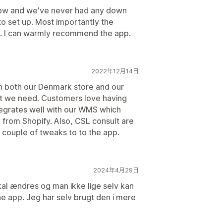
now and we've never had any down
 to set up. Most importantly the
nt. I can warmly recommend the app.
2022年12月14日
on both our Denmark store and our
at we need. Customers love having
ntegrates well with our WMS which
y from Shopify. Also, CSL consult are
couple of tweaks to to the app.
2024年4月29日
skal ændres og man ikke lige selv kan
ne app. Jeg har selv brugt den i mere