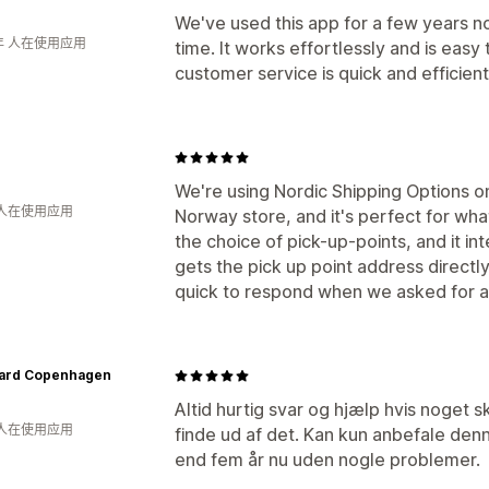
We've used this app for a few years 
年 人在使用应用
time. It works effortlessly and is easy
customer service is quick and efficie
We're using Nordic Shipping Options 
 人在使用应用
Norway store, and it's perfect for wh
the choice of pick-up-points, and it i
gets the pick up point address directl
quick to respond when we asked for a 
hard Copenhagen
Altid hurtig svar og hjælp hvis noget 
 人在使用应用
finde ud af det. Kan kun anbefale den
end fem år nu uden nogle problemer.