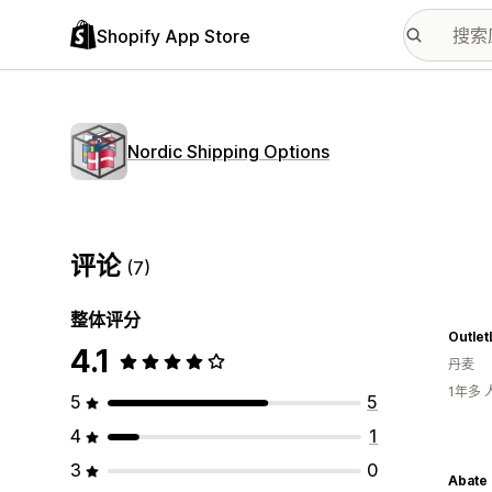
Shopify App Store
Nordic Shipping Options
评论
(7)
整体评分
Outle
4.1
丹麦
1年多
5
5
4
1
3
0
Abate