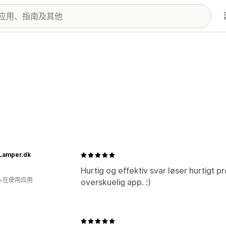
tLamper.dk
Hurtig og effektiv svar løser hurtigt
 人在使用应用
overskuelig app. :)