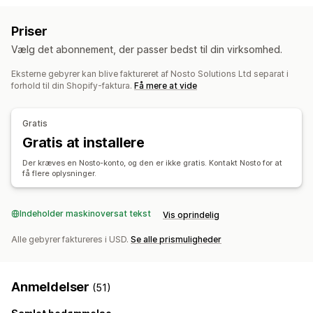
Mersalg i indkøbskurv
Mersalg ved betaling
Søgeforslag
Produktanbefalinger
Produktboosts
Priser
Mersalg på produktside
Statuslinje
Tilføjelser med 1 klik
Multi-filter
Personlig søgning
Tilpasset rangering
Vælg det abonnement, der passer bedst til din virksomhed.
Fastgjort indkøbskurv
Indkøbskurvskuffe
Pop op-vinduer
Søgelinje
Ekskluder resultater
Tilpasset CSS
Tilpasset HTML
Træk og slip-editor
Eksterne gebyrer kan blive faktureret af Nosto Solutions Ltd separat i
Visningstilpasning
forhold til din Shopify-faktura.
Få mere at vide
Multivaluta
Flere sprog
Tilpassede regler
Dynamisk på mobil
Tilpasset CSS
Tilpasset stil
Tilbud og anbefalinger
Filtervisning
Tilpassede filtre
Side med søgeresultater
Gratis
Produkttilføjelser
Produktanbefalinger
Ofte købt sammen
Sortering
Gratis at installere
Sampak
Mængderabatter
Analyser
Der kræves en Nosto-konto, og den er ikke gratis. Kontakt Nosto for at
Anbefalinger med kunstig intelligens
få flere oplysninger.
Indblik med kunstig intelligens
Konverteringssporing
Analyser
Analyser i realtid
Adfærdsindblik
Søgeforespørgsler
A/B-test
Klikrater
Konverteringsrater
Anbefalet ydeevne
Indeholder maskinoversat tekst
Vis oprindelig
Alle gebyrer faktureres i USD.
Se alle prismuligheder
Anmeldelser
(51)