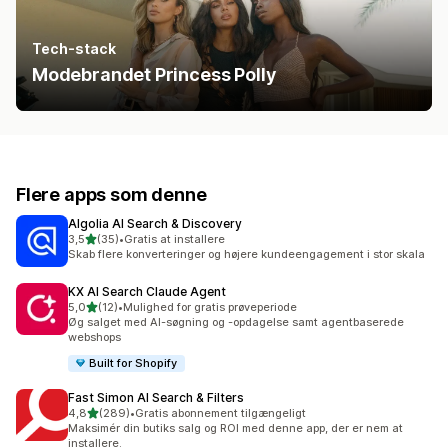
Tech-stack
Modebrandet Princess Polly
Flere apps som denne
Algolia AI Search & Discovery
ud af 5 stjerner
3,5
(35)
•
Gratis at installere
35 anmeldelser i alt
Skab flere konverteringer og højere kundeengagement i stor skala
KX AI Search Claude Agent
ud af 5 stjerner
5,0
(12)
•
Mulighed for gratis prøveperiode
12 anmeldelser i alt
Øg salget med AI-søgning og -opdagelse samt agentbaserede
webshops
Built for Shopify
Fast Simon AI Search & Filters
ud af 5 stjerner
4,8
(289)
•
Gratis abonnement tilgængeligt
289 anmeldelser i alt
Maksimér din butiks salg og ROI med denne app, der er nem at
installere.