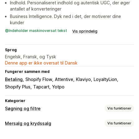
Indhold. Personaliseret indhold og autentisk UGC, der øger
antallet af konverteringer
Business Intelligence. Dyk ned i det, der motiverer dine
kunder
Indeholder maskinoversat tekst
Vis oprindelig
Sprog
Engelsk, Fransk, og Tysk
Denne app er ikke oversat til Dansk
Fungerer sammen med
Betaling
Shopify Flow
Attentive
Klaviyo
LoyaltyLion
Shopify Plus
Tapcart
Yotpo
Kategorier
Søgning og filtre
Vis funktioner
Søgefunktioner
Mersalg og krydssalg
Vis funktioner
Autofuldførelse
Strakssøgning
Flere sprog
AI-søgning
Tilpasning
Tolerance over for skrivefejl
Synonymgrupper