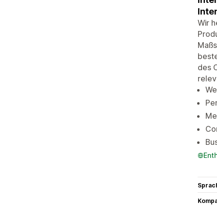
Inte
Wir h
Produ
Maßst
beste
des 
relev
Web
Per
Mer
Con
Bus
Ent
Sprac
Kompat