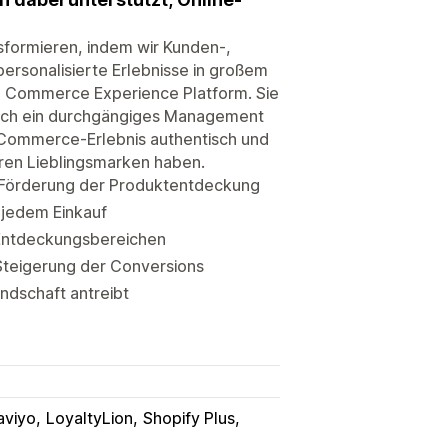
sformieren, indem wir Kunden-,
personalisierte Erlebnisse in großem
e Commerce Experience Platform. Sie
durch ein durchgängiges Management
-Commerce-Erlebnis authentisch und
hren Lieblingsmarken haben.
r Förderung der Produktentdeckung
i jedem Einkauf
n Entdeckungsbereichen
Steigerung der Conversions
undschaft antreibt
aviyo
LoyaltyLion
Shopify Plus