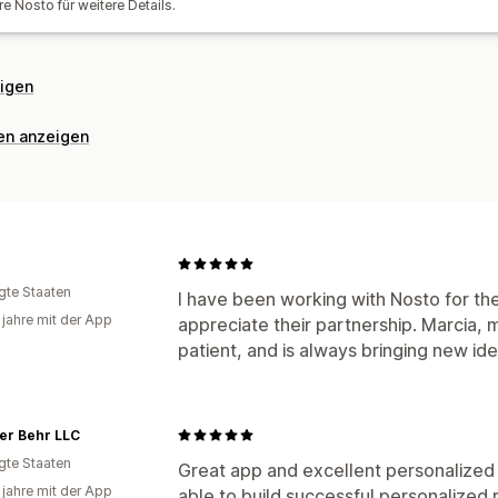
A/B-Tests
Klickraten
Conversion-Ra
re Nosto für weitere Details.
Verhaltenseinblicke
Suchabfragen
eigen
nen anzeigen
igte Staaten
I have been working with Nosto for the
 jahre mit der App
appreciate their partnership. Marcia,
patient, and is always bringing new ide
er Behr LLC
igte Staaten
Great app and excellent personalize
 jahre mit der App
able to build successful personalized