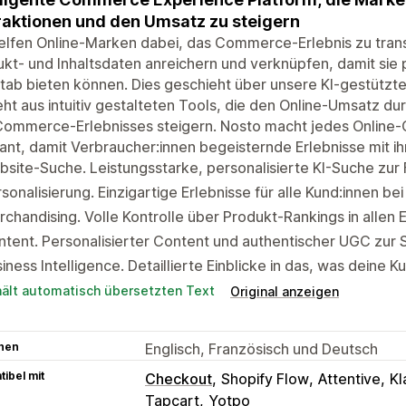
raktionen und den Umsatz zu steigern
elfen Online-Marken dabei, das Commerce-Erlebnis zu tran
kt- und Inhaltsdaten anreichern und verknüpfen, damit sie 
ab bieten können. Dies geschieht über unsere KI-gestützt
ht aus intuitiv gestalteten Tools, die den Online-Umsatz 
Commerce-Erlebnisses steigern. Nosto macht jedes Online
ant, damit Verbraucher:innen begeisternde Erlebnisse mit i
site-Suche. Leistungsstarke, personalisierte KI-Suche zu
sonalisierung. Einzigartige Erlebnisse für alle Kund:innen be
chandising. Volle Kontrolle über Produkt-Rankings in alle
tent. Personalisierter Content und authentischer UGC zur 
iness Intelligence. Detaillierte Einblicke in das, was deine K
hält automatisch übersetzten Text
Original anzeigen
hen
Englisch, Französisch und Deutsch
ibel mit
Checkout
Shopify Flow
Attentive
Kl
Tapcart
Yotpo