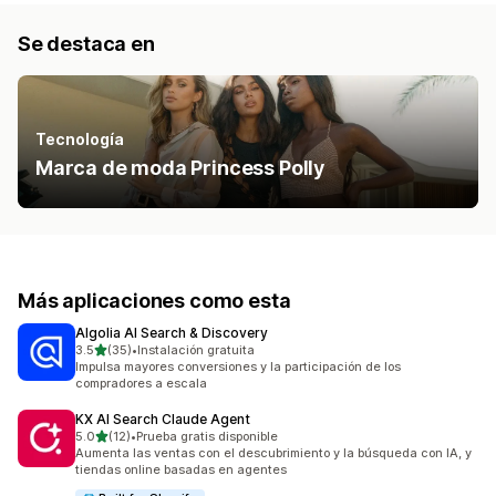
Se destaca en
Tecnología
Marca de moda Princess Polly
Más aplicaciones como esta
Algolia AI Search & Discovery
de 5 estrellas
3.5
(35)
•
Instalación gratuita
35 reseñas en total
Impulsa mayores conversiones y la participación de los
compradores a escala
KX AI Search Claude Agent
de 5 estrellas
5.0
(12)
•
Prueba gratis disponible
12 reseñas en total
Aumenta las ventas con el descubrimiento y la búsqueda con IA, y
tiendas online basadas en agentes