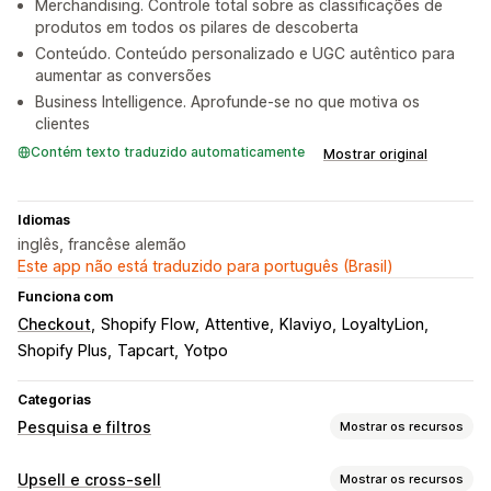
Merchandising. Controle total sobre as classificações de
produtos em todos os pilares de descoberta
Conteúdo. Conteúdo personalizado e UGC autêntico para
aumentar as conversões
Business Intelligence. Aprofunde-se no que motiva os
clientes
Contém texto traduzido automaticamente
Mostrar original
Idiomas
inglês, francêse alemão
Este app não está traduzido para português (Brasil)
Funciona com
Checkout
Shopify Flow
Attentive
Klaviyo
LoyaltyLion
Shopify Plus
Tapcart
Yotpo
Categorias
Pesquisa e filtros
Mostrar os recursos
Recursos de pesquisa
Upsell e cross-sell
Mostrar os recursos