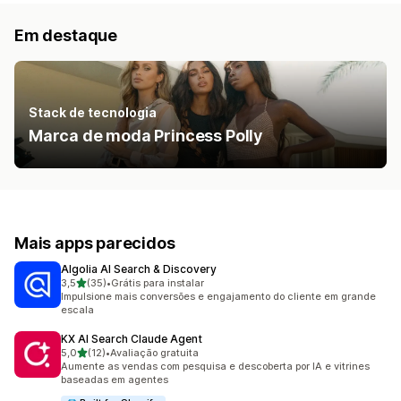
Em destaque
Stack de tecnologia
Marca de moda Princess Polly
Mais apps parecidos
Algolia AI Search & Discovery
de 5 estrelas
3,5
(35)
•
Grátis para instalar
35 avaliações ao todo
Impulsione mais conversões e engajamento do cliente em grande
escala
KX AI Search Claude Agent
de 5 estrelas
5,0
(12)
•
Avaliação gratuita
12 avaliações ao todo
Aumente as vendas com pesquisa e descoberta por IA e vitrines
baseadas em agentes