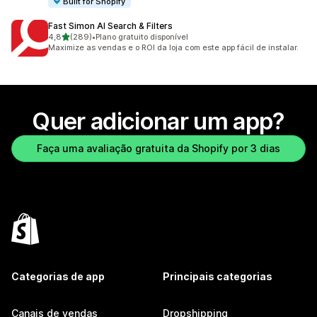
Built for Shopify
Fast Simon AI Search & Filters
de 5 estrelas
4,8
(289)
•
Plano gratuito disponível
289 avaliações ao todo
Maximize as vendas e o ROI da loja com este app fácil de instalar.
Quer adicionar um app?
Faça uma avaliação gratuita da Shopify por 3 dias
Categorias de app
Principais categorias
Canais de vendas
Dropshipping