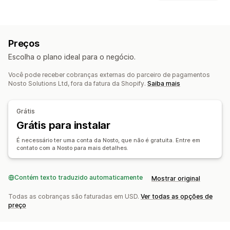
Preenchimento automático
Pesquisa instantânea
Personalização
Em vários idiomas
Pesquisa por IA
Upsell de carrinho
Upsell de checkout
Tolerância a erros de digitação
Grupos de sinônimos
Preços
Upsell na página do produto
Barra de progresso
Sugestões de pesquisa
Recomendações de produtos
Escolha o plano ideal para o negócio.
Complementos com um clique
Carrinho fixo
Impulsionamento de produto
Vários filtros
Carrinho de compras deslizante
Pop-ups
Pesquisa personalizada
Classificação personalizada
Você pode receber cobranças externas do parceiro de pagamentos
Nosto Solutions Ltd, fora da fatura da Shopify.
Saiba mais
CSS personalizado
HTML personalizado
Barra de pesquisa
Excluir resultados
Editor de arrastar e soltar
Em várias moedas
Personalização de exibição
Em vários idiomas
Regras personalizadas
Grátis
Responsividade para dispositivos móveis
Grátis para instalar
Ofertas e recomendações
CSS personalizado
Estilização personalizada
É necessário ter uma conta da Nosto, que não é gratuita. Entre em
Complementos de produto
Recomendações de produtos
Exibição de filtro
Filtros personalizados
contato com a Nosto para mais detalhes.
Produtos frequentemente comprados juntos
Pacotes
Página de resultados de busca
Classificação
Descontos por volume
Recomendações de IA
Contém texto traduzido automaticamente
Análises
Mostrar original
Análises
Insights de IA
Acompanhamento de conversões
Todas as cobranças são faturadas em USD.
Ver todas as opções de
Testes A/B
Taxas de cliques
Taxas de conversão
Análise em tempo real
preço
Insights de comportamento
Desempenho da recomendação
Consultas de busca