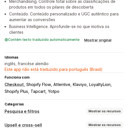
Merchandising. Controle total sobre as classificações de
produtos em todos os pilares de descoberta
Conteúdo. Conteúdo personalizado e UGC autêntico para
aumentar as conversões
Business Intelligence. Aprofunde-se no que motiva os
clientes
Contém texto traduzido automaticamente
Mostrar original
Idiomas
inglês, francêse alemão
Este app não está traduzido para português (Brasil)
Funciona com
Checkout
Shopify Flow
Attentive
Klaviyo
LoyaltyLion
Shopify Plus
Tapcart
Yotpo
Categorias
Pesquisa e filtros
Mostrar os recursos
Recursos de pesquisa
Upsell e cross-sell
Mostrar os recursos