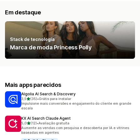
Em destaque
Stack de tecnologia
Marca de moda Princess Polly
Mais apps parecidos
Algolia AI Search & Discovery
de 5 estrelas
3,5
(35)
•
Grátis para instalar
35 avaliações ao todo
Impulsione mais conversões e engajamento do cliente em grande
escala
KX AI Search Claude Agent
de 5 estrelas
5,0
(12)
•
Avaliação gratuita
12 avaliações ao todo
Aumente as vendas com pesquisa e descoberta por IA e vitrines
baseadas em agentes