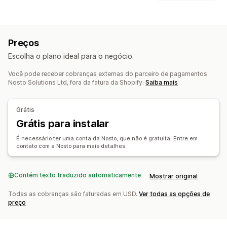
Preenchimento automático
Pesquisa instantânea
Personalização
Em vários idiomas
Pesquisa por IA
Upsell de carrinho
Upsell de checkout
Tolerância a erros de digitação
Grupos de sinônimos
Preços
Upsell na página do produto
Barra de progresso
Sugestões de pesquisa
Recomendações de produtos
Escolha o plano ideal para o negócio.
Complementos com um clique
Carrinho fixo
Impulsionamento de produto
Vários filtros
Carrinho de compras deslizante
Pop-ups
Pesquisa personalizada
Classificação personalizada
Você pode receber cobranças externas do parceiro de pagamentos
Nosto Solutions Ltd, fora da fatura da Shopify.
Saiba mais
CSS personalizado
HTML personalizado
Barra de pesquisa
Excluir resultados
Editor de arrastar e soltar
Em várias moedas
Personalização de exibição
Em vários idiomas
Regras personalizadas
Grátis
Responsividade para dispositivos móveis
Grátis para instalar
Ofertas e recomendações
CSS personalizado
Estilização personalizada
É necessário ter uma conta da Nosto, que não é gratuita. Entre em
Complementos de produto
Recomendações de produtos
Exibição de filtro
Filtros personalizados
contato com a Nosto para mais detalhes.
Produtos frequentemente comprados juntos
Pacotes
Página de resultados de busca
Classificação
Descontos por volume
Recomendações de IA
Contém texto traduzido automaticamente
Análises
Mostrar original
Análises
Insights de IA
Acompanhamento de conversões
Todas as cobranças são faturadas em USD.
Ver todas as opções de
Testes A/B
Taxas de cliques
Taxas de conversão
Análise em tempo real
preço
Insights de comportamento
Desempenho da recomendação
Consultas de busca