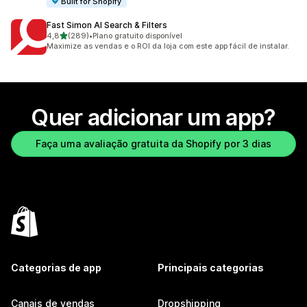
Built for Shopify
Fast Simon AI Search & Filters
de 5 estrelas
4,8
(289)
•
Plano gratuito disponível
289 avaliações ao todo
Maximize as vendas e o ROI da loja com este app fácil de instalar.
Quer adicionar um app?
Faça uma avaliação gratuita da Shopify por 3 dias
Categorias de app
Principais categorias
Canais de vendas
Dropshipping