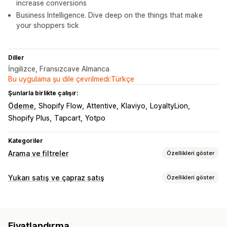
increase conversions
Business Intelligence. Dive deep on the things that make
your shoppers tick
Diller
İngilizce, Fransızcave Almanca
Bu uygulama şu dile çevrilmedi:Türkçe
Şunlarla birlikte çalışır:
Ödeme
Shopify Flow
Attentive
Klaviyo
LoyaltyLion
Shopify Plus
Tapcart
Yotpo
Kategoriler
Arama ve filtreler
Özellikleri göster
Arama özellikleri
Yukarı satış ve çapraz satış
Özellikleri göster
Otomatik tamamlama
Anında arama
Çoklu dil
Özelleştirme
Yapay zeka araması
Yazım hatası toleransı
Sepetten yukarı satış
Ödeme sayfasından yukarı satış
Eş anlamlı gruplar
Arama önerileri
Ürün önerileri
Fiyatlandırma
Ürün sayfasından yukarı satış
İlerleme çubuğu