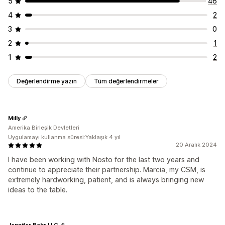
5
46
4
2
3
0
2
1
1
2
Değerlendirme yazın
Tüm değerlendirmeler
Milly
Amerika Birleşik Devletleri
Uygulamayı kullanma süresi:Yaklaşık 4 yıl
20 Aralık 2024
I have been working with Nosto for the last two years and
continue to appreciate their partnership. Marcia, my CSM, is
extremely hardworking, patient, and is always bringing new
ideas to the table.
Jennifer Behr LLC