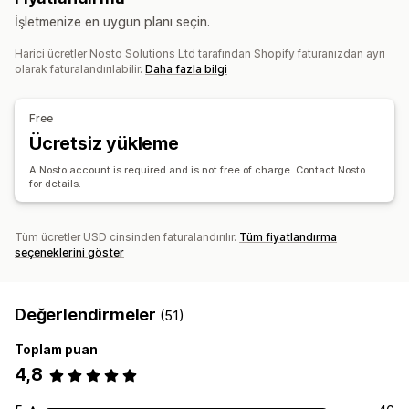
Ürün destekleri
Çoklu filtreleme
Kişiselleştirilmiş arama
İşletmenize en uygun planı seçin.
Tek tıklamalı eklentiler
Sabit sepet
Sepet çekmecesi
Özel sıralama
Arama çubuğu
Sonuçları hariç tutma
Açılır pencereler
Özel CSS
Özel HTML
Harici ücretler Nosto Solutions Ltd tarafından Shopify faturanızdan ayrı
Ekran özelleştirme
olarak faturalandırılabilir.
Daha fazla bilgi
Sürükle ve bırak düzenleyicisi
Çoklu para birimi
Çoklu dil
Mobil duyarlı
Özel CSS
Özel stil
Filtre ekranı
Özel kurallar
Özel filtreler
Arama sonuçları sayfası
Sıralama
Free
Teklifler ve öneriler
Ücretsiz yükleme
Analizler
Ürün eklentileri
Ürün önerileri
Yapay zeka analizleri
Dönüşüm izleme
A Nosto account is required and is not free of charge. Contact Nosto
Genellikle birlikte satın alınan ürünler
Paketler
for details.
Gerçek zamanlı analizler
Davranış analizleri
Hacim bazlı indirimler
Yapay zeka önerileri
Arama sorguları
Analizler
Tüm ücretler USD cinsinden faturalandırılır.
Tüm fiyatlandırma
seçeneklerini göster
A/B testi
Tıklama oranı
Dönüşüm oranları
Öneri performansı
Değerlendirmeler
(51)
Toplam puan
4,8