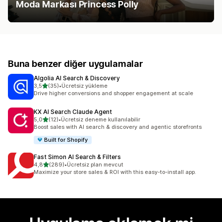
Moda Markası Princess Polly
Buna benzer diğer uygulamalar
Algolia AI Search & Discovery
5 yıldız üzerinden
3,5
(35)
•
Ücretsiz yükleme
toplam 35 değerlendirme
Drive higher conversions and shopper engagement at scale
KX AI Search Claude Agent
5 yıldız üzerinden
5,0
(12)
•
Ücretsiz deneme kullanılabilir
toplam 12 değerlendirme
Boost sales with AI search & discovery and agentic storefronts
Built for Shopify
Fast Simon AI Search & Filters
5 yıldız üzerinden
4,8
(289)
•
Ücretsiz plan mevcut
toplam 289 değerlendirme
Maximize your store sales & ROI with this easy-to-install app.