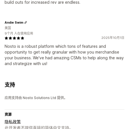
build outs for increased rev are endless.
Andie Swim
美国
9个月 人在使用应用
2025年10月1日
Nosto is a robust platform which tons of features and
opportunity to get really granular with how you merchandise
your business. We've had amazing CSMs to help along the way
and strategize with us!
支持
应用支持由 Nosto Solutions Ltd 提供。
资源
隐私政策
此开发者不提供直接的简体中文支持。