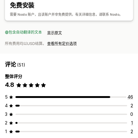
A/B 测试
免费安装
点击率
转化率
推荐绩效
需要 Nosto 账户，且该账户并非免费提供。有关详细信息，请联系 Nosto。
包含自动翻译的文本
显示原文
所有费用均以USD结算。
查看所有定价选项
评论
(51)
整体评分
4.8
5
46
4
2
3
0
2
1
1
2