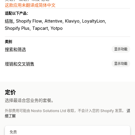
这款应用未翻译成简体中文
适配以下产品：
结账
Shopify Flow
Attentive
Klaviyo
LoyaltyLion
Shopify Plus
Tapcart
Yotpo
类别
搜索和筛选
显示功能
搜索功能
增销和交叉销售
显示功能
自动补全
即时搜索
多语言
AI 搜索
错别字容忍
同义词组
自定义
搜索建议
产品推荐
产品改进
多个筛选条件
个性化搜索
购物车增销
结账增销
产品页面增销
进度条
一键附加服务
自定义排名
搜索栏
排除结果
定价
粘性购物车
购物车抽屉
弹出窗口
自定义 CSS
自定义 HTML
显示自定义
选择最适合您业务的套餐。
拖放式编辑器
多币种
多语言
自定义规则
自动适应移动设备
自定义 CSS
自定义样式
筛选条件显示
外部费用可能由 Nosto Solutions Ltd 收取，不会计入您的 Shopify 发票。
详
优惠和建议
自定义筛选条件
搜索结果页面
排序
细了解
附加产品
产品推荐
组合购买
套装
批量折扣
AI 建议
分析
分析
免费
AI 洞察
转化跟踪
实时分析
行为洞察
搜索查询