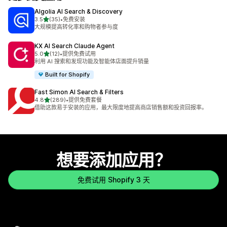
Algolia AI Search & Discovery
星（满分 5 星）
3.5
(35)
•
免费安装
总共 35 条评论
大规模提高转化率和购物者参与度
KX AI Search Claude Agent
星（满分 5 星）
5.0
(12)
•
提供免费试用
总共 12 条评论
利用 AI 搜索和发现功能及智能体店面提升销量
Built for Shopify
Fast Simon AI Search & Filters
星（满分 5 星）
4.8
(289)
•
提供免费套餐
总共 289 条评论
借助这款易于安装的应用，最大限度地提高商店销售额和投资回报率。
想要添加应用？
免费试用 Shopify 3 天