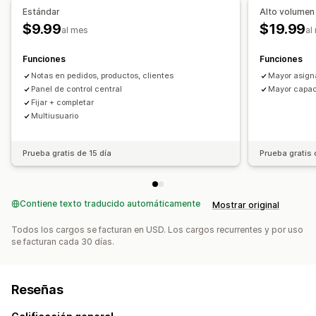
Estándar
Alto volumen
$9.99
$19.99
al mes
al
Funciones
Funciones
Notas en pedidos, productos, clientes
Mayor asigna
Panel de control central
Mayor capac
Fijar + completar
Multiusuario
Prueba gratis de 15 día
Prueba gratis 
Contiene texto traducido automáticamente
Mostrar original
Todos los cargos se facturan en USD. Los cargos recurrentes y por uso
se facturan cada 30 días.
Reseñas