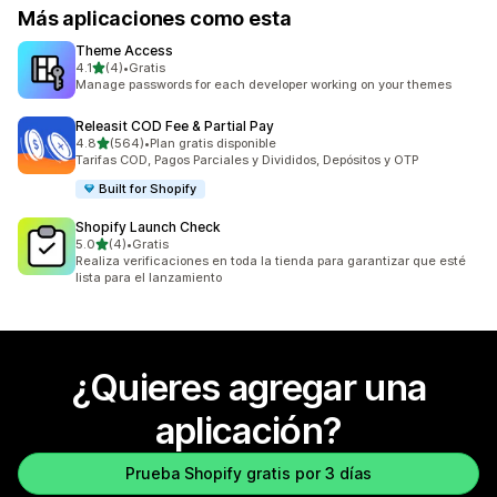
Más aplicaciones como esta
Theme Access
de 5 estrellas
4.1
(4)
•
Gratis
4 reseñas en total
Manage passwords for each developer working on your themes
Releasit COD Fee & Partial Pay
de 5 estrellas
4.8
(564)
•
Plan gratis disponible
564 reseñas en total
Tarifas COD, Pagos Parciales y Divididos, Depósitos y OTP
Built for Shopify
Shopify Launch Check
de 5 estrellas
5.0
(4)
•
Gratis
4 reseñas en total
Realiza verificaciones en toda la tienda para garantizar que esté
lista para el lanzamiento
¿Quieres agregar una
aplicación?
Prueba Shopify gratis por 3 días