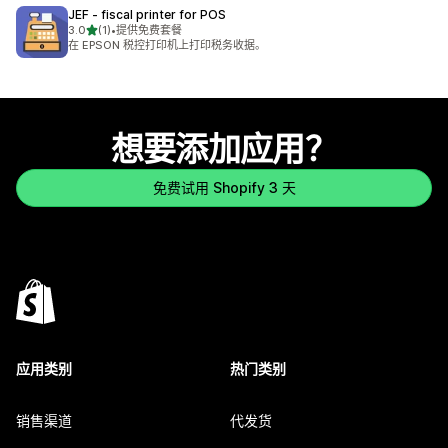
JEF ‑ fiscal printer for POS
星（满分 5 星）
3.0
(1)
•
提供免费套餐
总共 1 条评论
在 EPSON 税控打印机上打印税务收据。
想要添加应用？
免费试用 Shopify 3 天
应用类别
热门类别
销售渠道
代发货