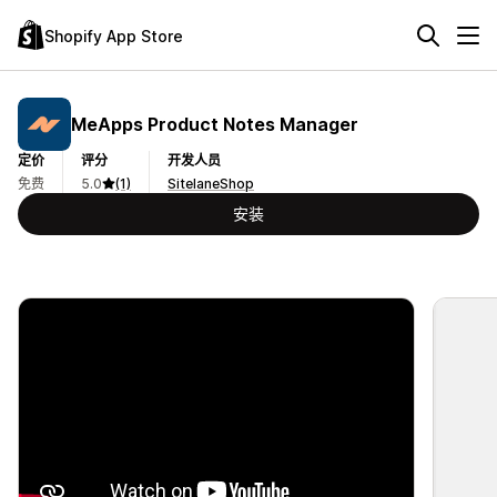
Shopify App Store
MeApps Product Notes Manager
定价
评分
开发人员
免费
5.0
(1)
SitelaneShop
安装