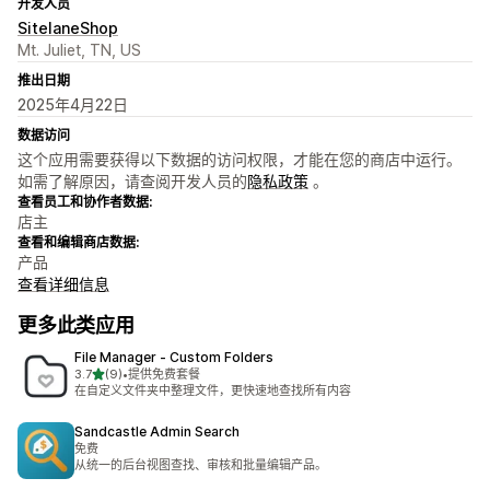
开发人员
SitelaneShop
Mt. Juliet, TN, US
推出日期
2025年4月22日
数据访问
这个应用需要获得以下数据的访问权限，才能在您的商店中运行。
如需了解原因，请查阅开发人员的
隐私政策
。
查看员工和协作者数据:
店主
查看和编辑商店数据:
产品
查看详细信息
更多此类应用
File Manager ‑ Custom Folders
星（满分 5 星）
3.7
(9)
•
提供免费套餐
总共 9 条评论
在自定义文件夹中整理文件，更快速地查找所有内容
Sandcastle Admin Search
免费
从统一的后台视图查找、审核和批量编辑产品。