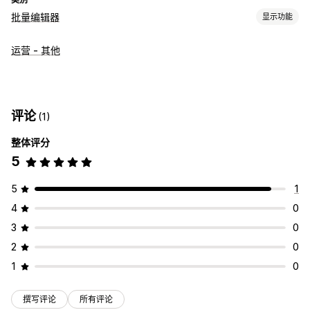
批量编辑器
显示功能
可编辑资源
运营 - 其他
产品
操作
批量编辑
评论
(1)
整体评分
5
5
1
4
0
3
0
2
0
1
0
撰写评论
所有评论