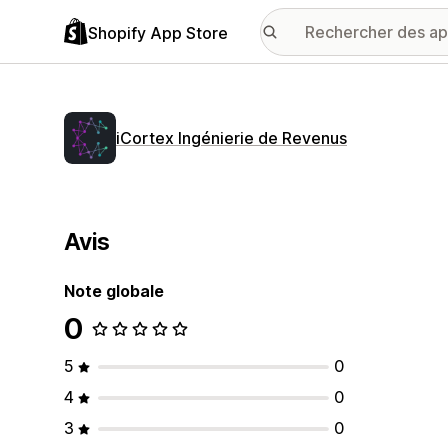
Shopify App Store
iCortex Ingénierie de Revenus
Avis
Note globale
0
5
0
4
0
3
0