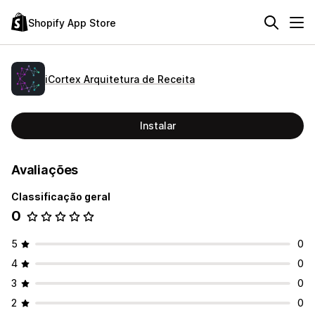
Shopify App Store
iCortex Arquitetura de Receita
Instalar
Avaliações
Classificação geral
0
5
0
4
0
3
0
2
0