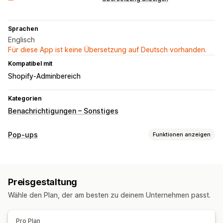
Sprachen
Englisch
Für diese App ist keine Übersetzung auf Deutsch vorhanden.
Kompatibel mit
Shopify-Adminbereich
Kategorien
Benachrichtigungen – Sonstiges
Pop-ups
Funktionen anzeigen
Popup-Typen
Sales-Popups
Rabatte
Countdown Timer
Banner
Preisgestaltung
Ankündigungen
Individuelle Popups
Wähle den Plan, der am besten zu deinem Unternehmen passt.
Popups verwalten
Editor-Tool
Vorlagen
Lokalisierung
Pro Plan