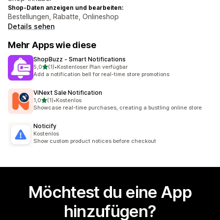
Shop-Daten anzeigen und bearbeiten:
Bestellungen, Rabatte, Onlineshop
Details sehen
Mehr Apps wie diese
ShopBuzz ‑ Smart Notifications
von 5 Sternen
5,0
(1)
•
Kostenloser Plan verfügbar
1 Rezensionen insgesamt
Add a notification bell for real-time store promotions
ViNext Sale Notification
von 5 Sternen
1,0
(1)
•
Kostenlos
1 Rezensionen insgesamt
Showcase real-time purchases, creating a bustling online store
Noticify
Kostenlos
Show custom product notices before checkout
Möchtest du eine App
hinzufügen?