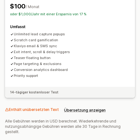
E-Mail-Erfassungsliste
SMS-Erfassungsliste
Kampagnen
$100
/ Monat
Trigger und Regeln
Automatisierungen
Targeting
oder $1,000/Jahr mit einer Ersparnis von 17 %
Geolokalisierung
Segmentierung
Berichterstattung
Umfasst
Analysen
A/B-Tests
APIs und Webhooks
Unlimited lead capture popups
Scratch card gamification
Klaviyo email & SMS sync
Exit intent, scroll & delay triggers
Teaser floating button
Page targeting & exclusions
Conversion analytics dashboard
Priority support
14-tägiger kostenloser Test
Enthält unübersetzten Text
Übersetzung anzeigen
Alle Gebühren werden in USD berechnet. Wiederkehrende und
nutzungsabhängige Gebühren werden alle 30 Tage in Rechnung
gestellt.