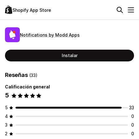
Shopify App Store
Notifications by Modd Apps
Instalar
Reseñas
(33)
Calificación general
5
5
33
4
0
3
0
2
0