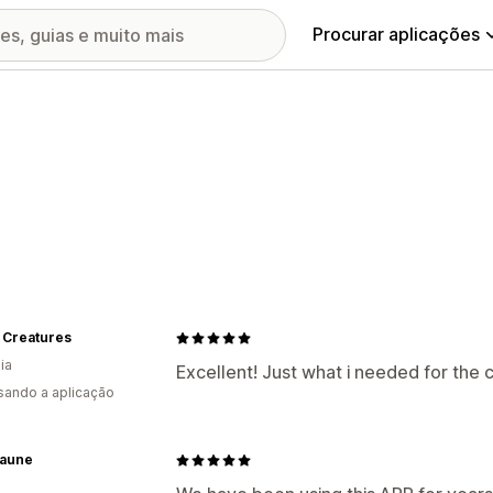
Procurar aplicações
 Creatures
ia
Excellent! Just what i needed for the c
usando a aplicação
Daune
a