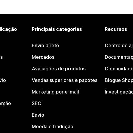
licação
Principais categorias
Recursos
Envio direto
Centro de a
os
Mercados
Documentaç
Avaliações de produtos
Comunidade
vio
Vendas superiores e pacotes
Blogue Shop
Marketing por e-mail
Investigaçã
ersão
SEO
Envio
Moeda e tradução