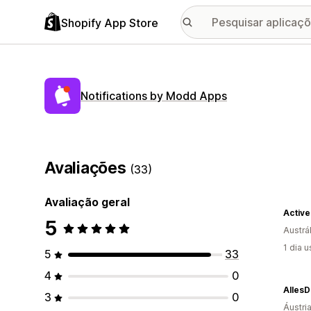
Shopify App Store
Notifications by Modd Apps
Avaliações
(33)
Avaliação geral
Active
5
Austrál
1 dia 
5
33
4
0
Alles
3
0
Áustri