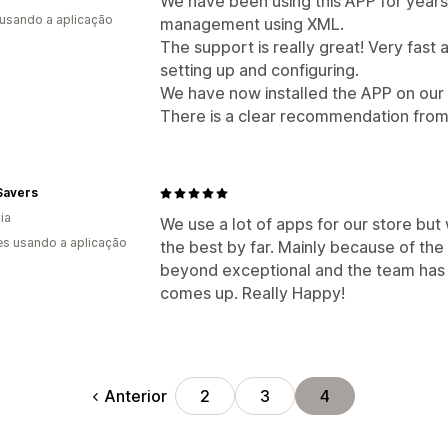
We have been using this APP for years 
 usando a aplicação
management using XML.
The support is really great! Very fast 
setting up and configuring.
We have now installed the APP on our
There is a clear recommendation from
Savers
ia
We use a lot of apps for our store but 
s usando a aplicação
the best by far. Mainly because of the
beyond exceptional and the team has a
comes up. Really Happy!
Anterior
2
3
4