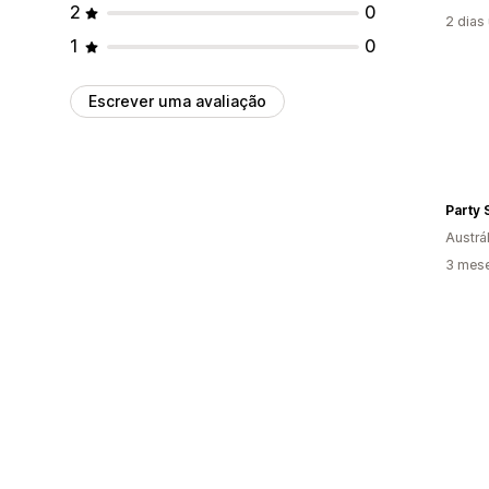
2
0
2 dias
1
0
Escrever uma avaliação
Party 
Austrál
3 mese