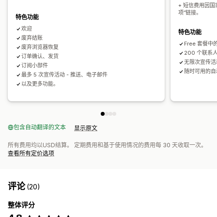
管理宣传活动
+ 短信费用因
导入和导出
同意收集
电子邮件获取名单
短信获取名单
项”链接。
特色功能
触发器和规则
自动化
细分
跟踪
分析
欢迎
特色功能
废弃结账
Free 套餐
废弃浏览器恢复
200 个联系
订单确认、发货
无限次宣传活
订阅小部件
随时可用的自
最多 5 次宣传活动 - 推送、电子邮件
以及更多功能。
包含自动翻译的文本
显示原文
所有费用均以USD结算。 定期费用和基于使用情况的费用每 30 天收取一次。
查看所有定价选项
评论
(20)
整体评分