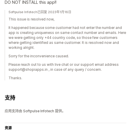
DO NOT INSTALL this app!!
Softpulse Infotech已回复 2023年1月16日
This issue is resolved now,
It happened because some customer had not enter the number and
app is creating uniqueness on same contact number and emails. Here
we were getting only +44 country code, so those few customers
where getting identified as same customer. It is resolved now and
working alright.
Sorry for the inconvenience caused.
Please reach out to us with live chat or our support email address
support@shopiapps.in , in case of any query / concern.
Thanks.
支持
应用支持由 Softpulse Infotech 提供。
资源