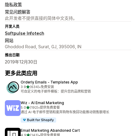
隐私政策
常见问题解答
此开发者不提供直接的简体中文支持。
开发人员
Softpulse Infotech
网站
Ghoddod Road, Surat, GJ, 395006, IN
推出日期
2019年12月30日
更多此类应用
Orderly Emails ‑ Templates App
星（满分 5 星）
3.9
(634)
•
免费安装
总共 634 条评论
可自定义的电子邮件模板：提升您的品牌和营销
Wiz ‑ AI Email Marketing
星（满分 5 星）
5.0
(192)
•
提供免费套餐
总共 192 条评论
通过 AI 电子邮件营销和废弃购物车挽回功能推动销售额增长
Built for Shopify
Email Marketing Abandoned Cart
星（满分 5 星）
4.9
(143)
•
提供免费套餐