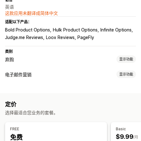
英语
这款应用未翻译成简体中文
适配以下产品：
Bold Product Options
Hulk Product Options
Infinite Options
Judge.me Reviews
Loox Reviews
PageFly
类别
弃购
显示功能
弃购恢复
电子邮件营销
显示功能
电子邮件提醒
退出弹出窗口
个性化宣传活动
短信通知
宣传活动类型
网页推送通知
多渠道消息传送
选择加入弹出窗口
折扣优惠
电子邮件宣传活动
短信宣传活动
推送通知
新闻通讯
弹出窗口
限时优惠
转化跟踪
自动化工作流程
定价
折扣
促销
增销电子邮件
交叉销售电子邮件
购物车电子邮件
展示选项
选择最适合您业务的套餐。
结账电子邮件
退出意图
弃购
浏览放弃
欢迎电子邮件
自定义品牌营销
自定义折扣码
触发器
模板
可自定义小组件
跟进电子邮件
减价电子邮件
产品到货电子邮件
赢回电子邮件
定向规则
行为跟踪
FREE
Basic
订阅
自定义宣传活动
$9.99
免费
/月