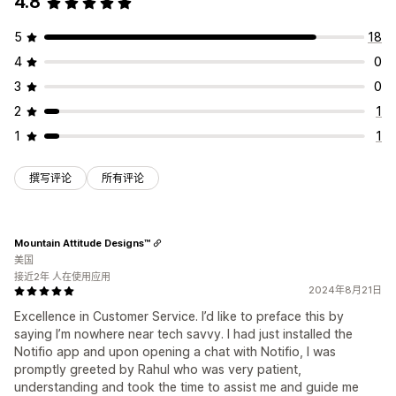
4.8
5
18
4
0
3
0
2
1
1
1
撰写评论
所有评论
Mountain Attitude Designs™
美国
接近2年 人在使用应用
2024年8月21日
Excellence in Customer Service. I’d like to preface this by
saying I’m nowhere near tech savvy. I had just installed the
Notifio app and upon opening a chat with Notifio, I was
promptly greeted by Rahul who was very patient,
understanding and took the time to assist me and guide me