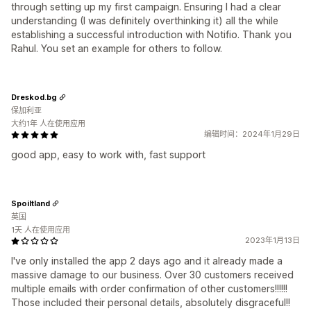
through setting up my first campaign. Ensuring I had a clear
understanding (I was definitely overthinking it) all the while
establishing a successful introduction with Notifio. Thank you
Rahul. You set an example for others to follow.
Dreskod.bg
保加利亚
大约1年 人在使用应用
编辑时间：2024年1月29日
good app, easy to work with, fast support
Spoiltland
英国
1天 人在使用应用
2023年1月13日
I've only installed the app 2 days ago and it already made a
massive damage to our business. Over 30 customers received
multiple emails with order confirmation of other customers!!!!!!
Those included their personal details, absolutely disgraceful!!