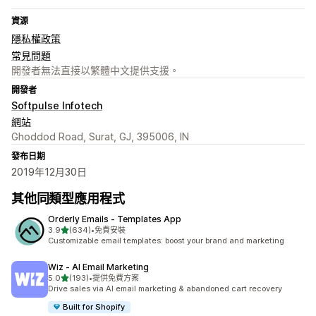
資源
隱私權政策
常見問題
開發者無法直接以繁體中文提供支援。
開發者
Softpulse Infotech
網站
Ghoddod Road, Surat, GJ, 395006, IN
發布日期
2019年12月30日
其他同類型應用程式
Orderly Emails ‑ Templates App
滿分 5 顆星
3.9
(634)
•
免費安裝
共有 634 則評價
Customizable email templates: boost your brand and marketing
Wiz ‑ AI Email Marketing
滿分 5 顆星
5.0
(193)
•
提供免費方案
共有 193 則評價
Drive sales via AI email marketing & abandoned cart recovery
Built for Shopify