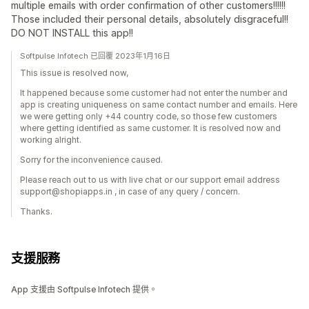
multiple emails with order confirmation of other customers!!!!!!
Those included their personal details, absolutely disgraceful!!
DO NOT INSTALL this app!!
Softpulse Infotech 已回覆 2023年1月16日
This issue is resolved now,
It happened because some customer had not enter the number and
app is creating uniqueness on same contact number and emails. Here
we were getting only +44 country code, so those few customers
where getting identified as same customer. It is resolved now and
working alright.
Sorry for the inconvenience caused.
Please reach out to us with live chat or our support email address
support@shopiapps.in , in case of any query / concern.
Thanks.
支援服務
App 支援由 Softpulse Infotech 提供。