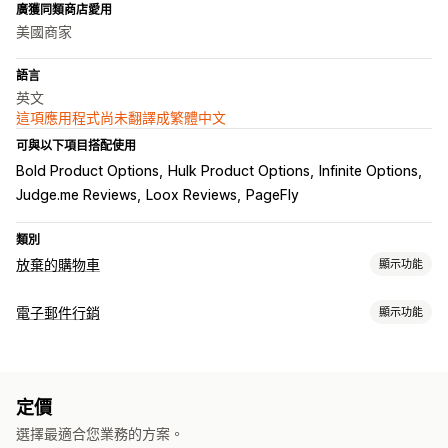
廣獲同類商店愛用
美國商家
語言
英文
這項應用程式尚未翻譯成繁體中文
可與以下項目搭配使用
Bold Product Options
Hulk Product Options
Infinite Options
Judge.me Reviews
Loox Reviews
PageFly
類別
放棄的購物車
顯示功能
購物車提醒
電子郵件行銷
顯示功能
電子郵件提醒
退出彈出式視窗
個人化行銷活動
簡訊通知
行銷活動類型
網頁推播通知
多管道傳送訊息
選擇加入彈出式視窗
折扣優惠
電子郵件行銷活動
簡訊行銷活動
推播通知
電子報
彈出式視窗
限時優惠
轉換追蹤
自動化工作流程
定價
折扣
促銷
追加銷售電子郵件
交叉銷售電子郵件
顯示選項
選擇最適合您業務的方案。
購物車電子郵件
結帳電子郵件
離開挽留行銷
放棄的購物車