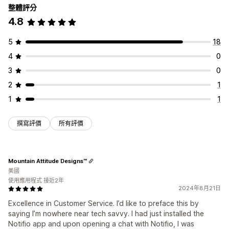
整體評分
4.8
5
18
4
0
3
0
2
1
1
1
撰寫評價
所有評價
Mountain Attitude Designs™
美國
使用應用程式 接近2年
2024年8月21日
Excellence in Customer Service. I’d like to preface this by
saying I’m nowhere near tech savvy. I had just installed the
Notifio app and upon opening a chat with Notifio, I was