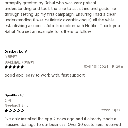
promptly greeted by Rahul who was very patient,
understanding and took the time to assist me and guide me
through setting up my first campaign. Ensuring I had a clear
understanding (I was definitely overthinking it) all the while
establishing a successful introduction with Notifio. Thank you
Rahul. You set an example for others to follow.
Dreskod.bg
保加利亞
使用應用程式 大約1年
編輯時間：2024年1月29日
good app, easy to work with, fast support
Spoiltland
英國
使用應用程式 1天
2023年1月13日
I've only installed the app 2 days ago and it already made a
massive damage to our business. Over 30 customers received