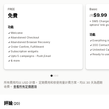
自訂品牌行銷
自訂折扣代碼
觸發條件
範本
可自訂小工具
瀏覽放棄內容
歡迎電子郵件
後續電子郵件
降價電子郵件
目標設定規則
行為追蹤
FREE
Basic
補貨電子郵件
挽回電子郵件
訂閱
自訂行銷活動
$9.99
免費
/月
管理行銷活動
+ SMS Charges 
匯入和匯出
收集同意書
電子郵件收集清單
簡訊收集清單
options' link g
功能
觸發條件與規則
自動化
分群
追蹤
分析
Welcome
功能
Abandoned Checkout
Everything i
Abandoned Browser Recovery
200 Contac
Order Confirm, Fulfillment
Unlimited C
Subscription widgets
Ready to us
Upto 5 campaigns - Push,Email
& more.
所有費用均以 USD 計價。 定期費用和依使用量計費方案，均以 30 天為週期
收費。
查看所有定價選項
評論
(20)