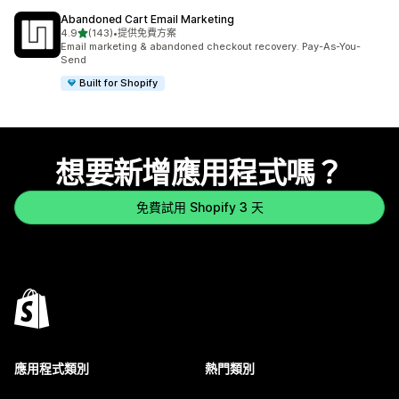
Abandoned Cart Email Marketing
滿分 5 顆星
4.9
(143)
•
提供免費方案
共有 143 則評價
Email marketing & abandoned checkout recovery. Pay-As-You-
Send
Built for Shopify
想要新增應用程式嗎？
免費試用 Shopify 3 天
應用程式類別
熱門類別