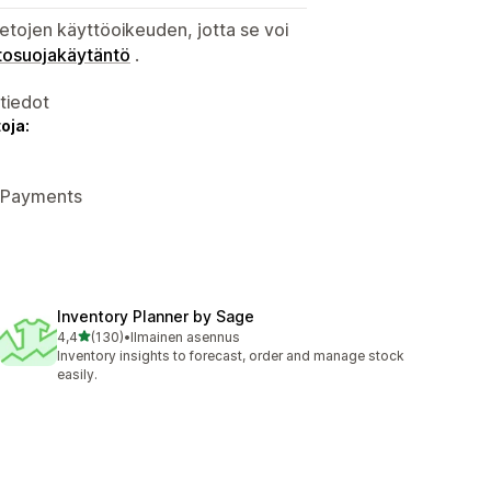
etojen käyttöoikeuden, jotta se voi
tosuojakäytäntö
.
atiedot
oja:
y Payments
Inventory Planner by Sage
/ 5 tähteä
4,4
(130)
•
Ilmainen asennus
130 arvostelua yhteensä
Inventory insights to forecast, order and manage stock
easily.