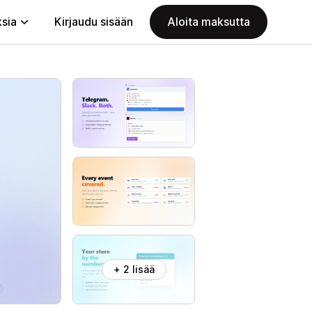
ksia
Kirjaudu sisään
Aloita maksutta
+ 2 lisää