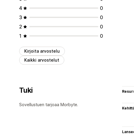
4
0
3
0
2
0
1
0
Kirjoita arvostelu
Kaikki arvostelut
Tuki
Resurs
Sovellustuen tarjoaa Morbyte.
Kehitt
Lanse