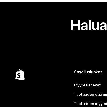
Halua
Sovellusluokat
Myyntikanavat
Tuotteiden etsimi
Tuotteiden myym