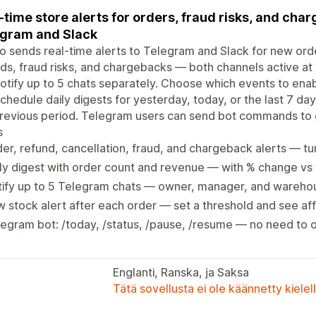
-time store alerts for orders, fraud risks, and cha
gram and Slack
io sends real-time alerts to Telegram and Slack for new orde
ds, fraud risks, and chargebacks — both channels active a
otify up to 5 chats separately. Choose which events to en
chedule daily digests for yesterday, today, or the last 7 
previous period. Telegram users can send bot commands to
s
er, refund, cancellation, fraud, and chargeback alerts — tu
ly digest with order count and revenue — with % change vs 
ify up to 5 Telegram chats — owner, manager, and warehou
 stock alert after each order — set a threshold and see a
egram bot: /today, /status, /pause, /resume — no need to 
Englanti, Ranska, ja Saksa
Tätä sovellusta ei ole käännetty kiele