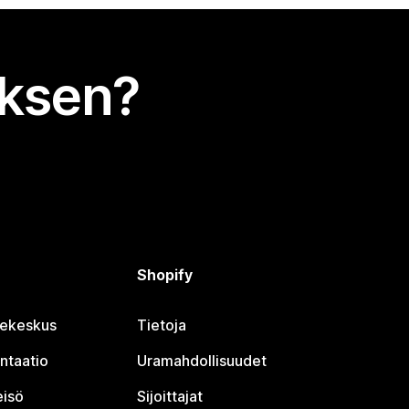
uksen?
Shopify
jekeskus
Tietoja
ntaatio
Uramahdollisuudet
eisö
Sijoittajat