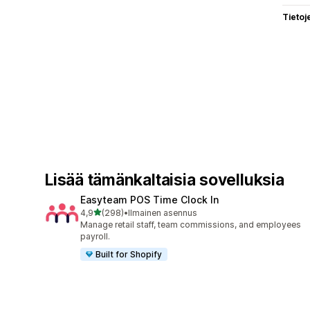
Tietoj
Lisää tämänkaltaisia sovelluksia
Easyteam POS Time Clock In
/ 5 tähteä
4,9
(298)
•
Ilmainen asennus
298 arvostelua yhteensä
Manage retail staff, team commissions, and employees
payroll.
Built for Shopify