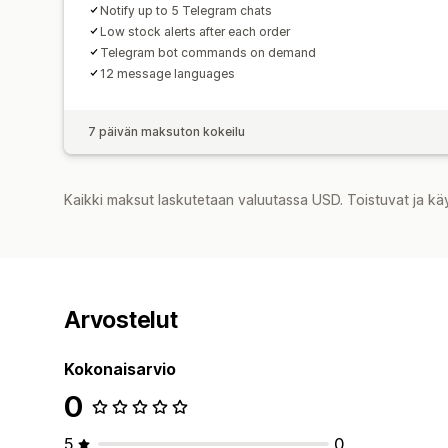
Notify up to 5 Telegram chats
Low stock alerts after each order
Telegram bot commands on demand
12 message languages
7 päivän maksuton kokeilu
Kaikki maksut laskutetaan valuutassa USD. Toistuvat ja kä
Arvostelut
Kokonaisarvio
0
5
0