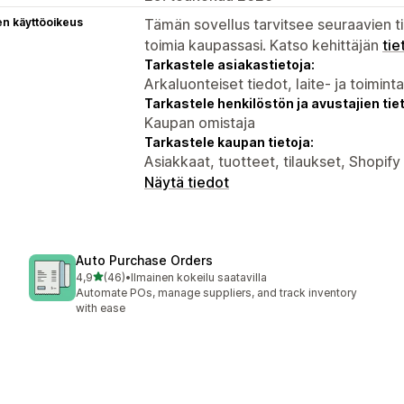
en käyttöoikeus
Tämän sovellus tarvitsee seuraavien ti
toimia kaupassasi. Katso kehittäjän
tie
Tarkastele asiakastietoja:
Arkaluonteiset tiedot, laite- ja toimint
Tarkastele henkilöstön ja avustajien tiet
Kaupan omistaja
Tarkastele kaupan tietoja:
Asiakkaat, tuotteet, tilaukset, Shopif
Näytä tiedot
Auto Purchase Orders
/ 5 tähteä
4,9
(46)
•
Ilmainen kokeilu saatavilla
46 arvostelua yhteensä
Automate POs, manage suppliers, and track inventory
with ease