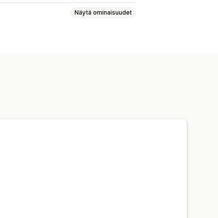
Näytä ominaisuudet
kset
Hyvitykset
Petoshälytykset
kset
jastaminen
Monikanavainen