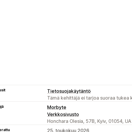
sit
Tietosuojakäytäntö
Tämä kehittäjä ei tarjoa suoraa tukea k
äjä
Morbyte
Verkkosivusto
Honchara Olesia, 57B, Kyiv, 01054, UA
erattu
25. toukokuu 2026