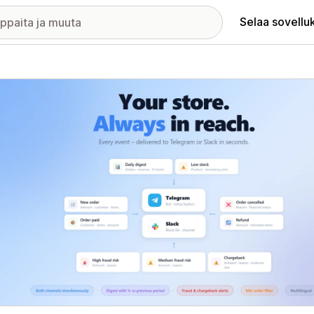
Selaa sovellu
elykuvagalleria