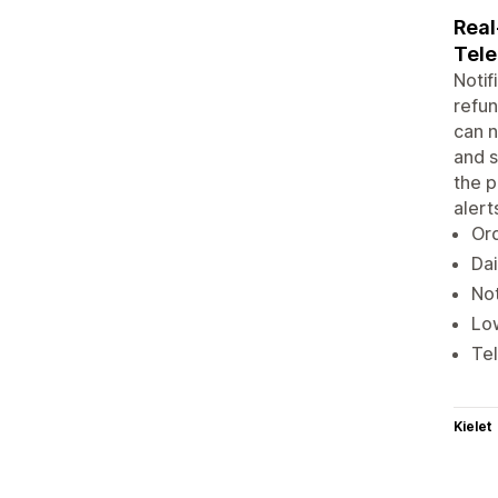
Real
Tele
Notif
refun
can n
and s
the 
alert
Ord
Dai
Not
Low
Tel
Kielet