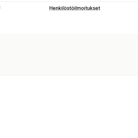
t
Henkilöstöilmoitukset
Ilmoitustyypit
Tilausten luominen
Tilausten peruutu
Varastoilmoitukset
Henkilöstöilmoitu
Mukautukset
Ilmoitussäännöt
Joukkoilmoitukset
A