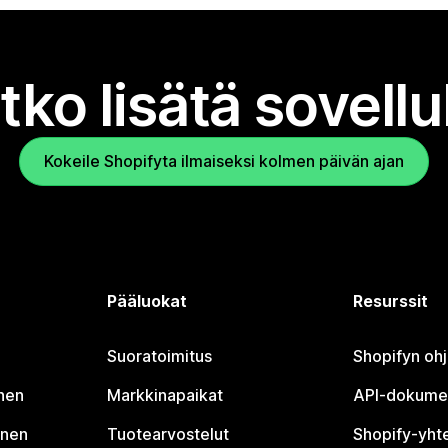
tko lisätä sovell
Kokeile Shopifyta ilmaiseksi kolmen päivän ajan
Pääluokat
Resurssit
Suoratoimitus
Shopifyn oh
nen
Markkinapaikat
API-dokume
inen
Tuotearvostelut
Shopify-yht